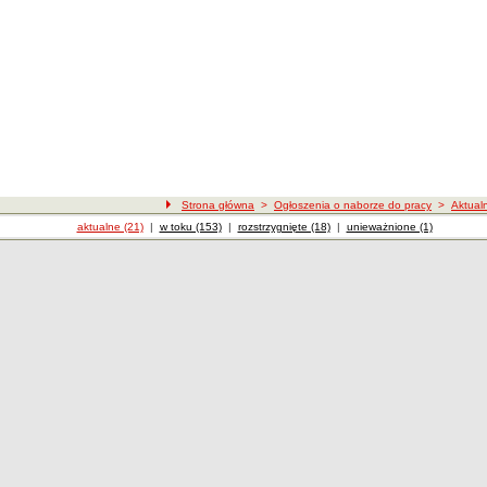
Strona główna
>
Ogłoszenia o naborze do pracy
>
Aktual
Ogłoszenia o naborze
aktualne (21)
|
Ogłoszenia o naborze
w toku (153)
|
Ogłoszenia o naborze
rozstrzygnięte (18)
|
Ogłoszenia o naborze
unieważnione (1)