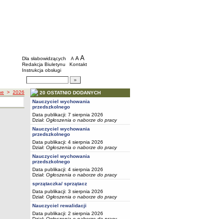
BIP - Szkoły i placówki wychowawcze mias
Menu dodatkowe
A
powiększ czcionkę
A
standardowy rozmiar czcionki
Dla słabowidzących
A
pomniejsz czcionkę
Redakcja Biuletynu
Kontakt
Instrukcja obsługi
Wyszukiwarka artykułów
Szukaj
ne
>
2026
20 OSTATNIO DODANYCH
Nauczyciel wychowania
przedszkolnego
Data publikacji: 7 sierpnia 2026
Dział:
Ogłoszenia o naborze do pracy
Nauczyciel wychowania
przedszkolnego
Data publikacji: 4 sierpnia 2026
Dział:
Ogłoszenia o naborze do pracy
Nauczyciel wychowania
przedszkolnego
Data publikacji: 4 sierpnia 2026
Dział:
Ogłoszenia o naborze do pracy
sprzątaczka/ sprzątacz
Data publikacji: 3 sierpnia 2026
Dział:
Ogłoszenia o naborze do pracy
Nauczyciel rewalidacji
Data publikacji: 2 sierpnia 2026
Dział:
Ogłoszenia o naborze do pracy