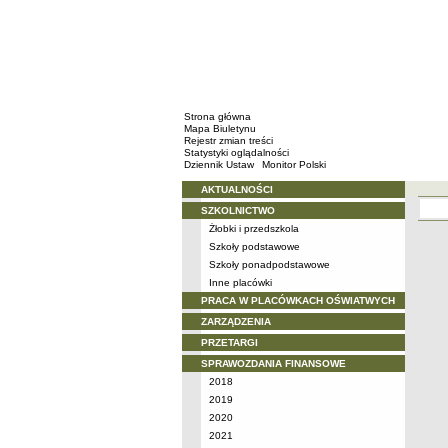
Strona główna
Mapa Biuletynu
Rejestr zmian treści
Statystyki oglądalności
Dziennik Ustaw
Monitor Polski
AKTUALNOŚCI
Menu
SZKOLNICTWO
Żłobki i przedszkola
Szkoły podstawowe
Szkoły ponadpodstawowe
Inne placówki
PRACA W PLACÓWKACH OŚWIATWYCH
ZARZĄDZENIA
PRZETARGI
SPRAWOZDANIA FINANSOWE
2018
2019
2020
2021