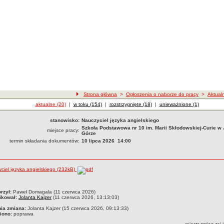
Strona główna
>
Ogłoszenia o naborze do pracy
>
Aktual
Ogłoszenia o naborze
aktualne (20)
|
Ogłoszenia o naborze
w toku (154)
|
Ogłoszenia o naborze
rozstrzygnięte (18)
|
Ogłoszenia o naborze
unieważnione (1)
stanowisko:
Nauczyciel języka angielskiego
Szkoła Podstawowa nr 10 im. Marii Skłodowskiej-Curie w 
miejsce pracy:
Górze
termin składania dokumentów:
10 lipca 2026 14:00
ciel języka angielskiego (232kB)
czka
rzył:
Paweł Domagala (11 czerwca 2026)
ikował:
Jolanta Kajzer
(11 czerwca 2026, 13:13:03)
nia zmiana:
Jolanta Kajzer (15 czerwca 2026, 09:13:33)
iono:
poprawa