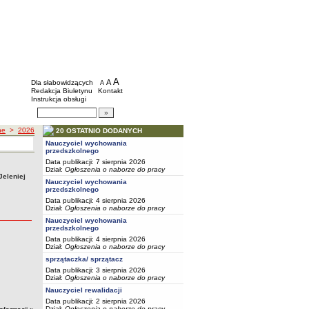
BIP - Szkoły i placówki wychowawcze mias
Menu dodatkowe
A
powiększ czcionkę
A
standardowy rozmiar czcionki
Dla słabowidzących
A
pomniejsz czcionkę
Redakcja Biuletynu
Kontakt
Instrukcja obsługi
Wyszukiwarka artykułów
Szukaj
ne
>
2026
20 OSTATNIO DODANYCH
Nauczyciel wychowania
przedszkolnego
Data publikacji: 7 sierpnia 2026
Dział:
Ogłoszenia o naborze do pracy
Jeleniej
Nauczyciel wychowania
przedszkolnego
Data publikacji: 4 sierpnia 2026
Dział:
Ogłoszenia o naborze do pracy
Nauczyciel wychowania
przedszkolnego
Data publikacji: 4 sierpnia 2026
Dział:
Ogłoszenia o naborze do pracy
sprzątaczka/ sprzątacz
Data publikacji: 3 sierpnia 2026
Dział:
Ogłoszenia o naborze do pracy
Nauczyciel rewalidacji
Data publikacji: 2 sierpnia 2026
Dział:
Ogłoszenia o naborze do pracy