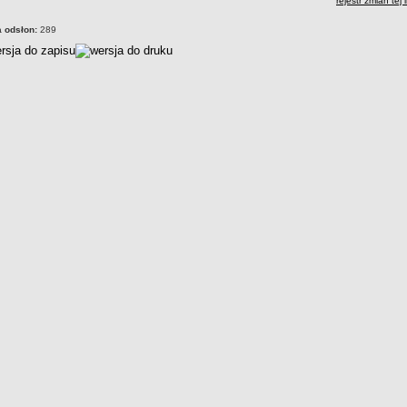
rejestr zmian tej 
a odsłon:
289