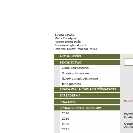
Strona główna
Mapa Biuletynu
Rejestr zmian treści
Statystyki oglądalności
Dziennik Ustaw
Monitor Polski
AKTUALNOŚCI
Menu
SZKOLNICTWO
Żłobki i przedszkola
Szkoły podstawowe
Szkoły ponadpodstawowe
Inne placówki
PRACA W PLACÓWKACH OŚWIATWYCH
ZARZĄDZENIA
nauczy
PRZETARGI
SPRAWOZDANIA FINANSOWE
2018
metry
Wytwo
Opubl
2019
Ostat
2020
Zmien
2021