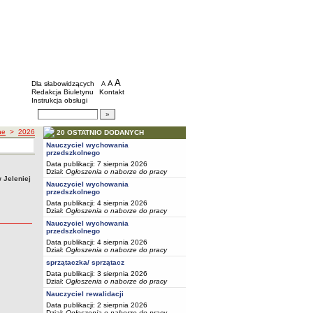
BIP - Szkoły i placówki wychowawcze mias
Menu dodatkowe
A
powiększ czcionkę
A
standardowy rozmiar czcionki
Dla słabowidzących
A
pomniejsz czcionkę
Redakcja Biuletynu
Kontakt
Instrukcja obsługi
Wyszukiwarka artykułów
Szukaj
ne
>
2026
20 OSTATNIO DODANYCH
Nauczyciel wychowania
przedszkolnego
Data publikacji: 7 sierpnia 2026
Dział:
Ogłoszenia o naborze do pracy
 Jeleniej
Nauczyciel wychowania
przedszkolnego
Data publikacji: 4 sierpnia 2026
Dział:
Ogłoszenia o naborze do pracy
Nauczyciel wychowania
przedszkolnego
Data publikacji: 4 sierpnia 2026
Dział:
Ogłoszenia o naborze do pracy
sprzątaczka/ sprzątacz
Data publikacji: 3 sierpnia 2026
Dział:
Ogłoszenia o naborze do pracy
Nauczyciel rewalidacji
Data publikacji: 2 sierpnia 2026
Dział:
Ogłoszenia o naborze do pracy