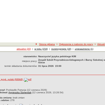
Strona główna
>
Ogłoszenia o naborze do pracy
>
Aktual
Ogłoszenia o naborze
aktualne (20)
|
Ogłoszenia o naborze
w toku (154)
|
Ogłoszenia o naborze
rozstrzygnięte (18)
|
Ogłoszenia o naborze
unieważnione (1)
stanowisko:
Nauczyciel języka polskiego K/M
Zespół Szkół Przyrodniczo-Usługowych i Bursy Szkolnej w
miejsce pracy:
Górze
termin składania dokumentów:
31 lipca 2026 15:00
_język_polski (689kB)
czka
rzył:
Podsiadło Patrycja (12 czerwca 2026)
ikował:
Agnieszka Samerdak
(12 czerwca 2026, 13:26:54)
nia zmiana:
brak zmian
a odsłon:
276