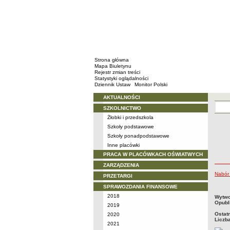
Strona główna
Mapa Biuletynu
Rejestr zmian treści
Statystyki oglądalności
Dziennik Ustaw
Monitor Polski
AKTUALNOŚCI
Menu
SZKOLNICTWO
Żłobki i przedszkola
Szkoły podstawowe
Szkoły ponadpodstawowe
Inne placówki
PRACA W PLACÓWKACH OŚWIATWYCH
ZARZĄDZENIA
Nabór
PRZETARGI
SPRAWOZDANIA FINANSOWE
2018
metry
Wytwo
Opubl
2019
Ostat
2020
Liczb
2021