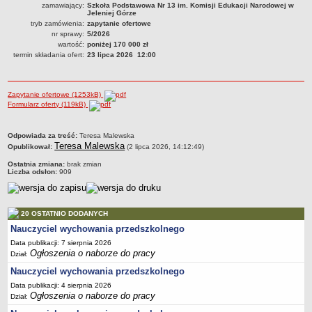
zamawiający:
Szkoła Podstawowa Nr 13 im. Komisji Edukacji Narodowej w
Jeleniej Górze
PRACA W PLACÓWKACH OŚWIATWYCH
tryb zamówienia:
zapytanie ofertowe
ZARZĄDZENIA
nr sprawy:
5/2026
PRZETARGI
wartość:
poniżej 170 000 zł
termin składania ofert:
23 lipca 2026 12:00
SPRAWOZDANIA FINANSOWE
2018
2019
Zapytanie ofertowe (1253kB)
Formularz oferty (119kB)
2020
2021
metryczka
Odpowiada za treść:
Teresa Malewska
2022
Teresa Malewska
Opublikował:
(2 lipca 2026, 14:12:49)
2023
Ostatnia zmiana:
brak zmian
Liczba odsłon:
909
2024
2025
20 OSTATNIO DODANYCH
OGŁOSZENIA
Nauczyciel wychowania przedszkolnego
DEKLARACJA DOSTĘPNOŚCI
Data publikacji: 7 sierpnia 2026
2021
Ogłoszenia o naborze do pracy
Dział:
2025
Nauczyciel wychowania przedszkolnego
RAPORTY O STANIE DOSTĘPNOŚCI
Data publikacji: 4 sierpnia 2026
Ogłoszenia o naborze do pracy
Dział: