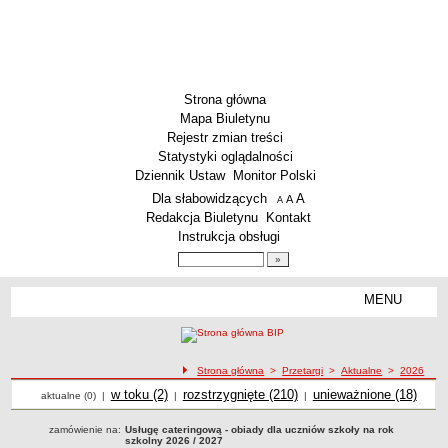
Strona główna
Mapa Biuletynu
Rejestr zmian treści
Statystyki oglądalności
Dziennik Ustaw
Monitor Polski
Menu dodatkowe
Dla słabowidzących
A
powiększ czcionkę
A
standardowy rozmiar czcionki
A
pomniejsz czcionkę
Redakcja Biuletynu
Kontakt
Instrukcja obsługi
Wyszukiwarka artykułów
Szukaj
MENU
Menu
AKTUALNOŚCI
SZKOLNICTWO
Żłobki i przedszkola
ścieżka nawigacji
Strona główna
>
Przetargi
>
Aktualne
>
2026
Przetargi
Szkoły podstawowe
Przetargi
w toku (2)
Przetargi
rozstrzygnięte (210)
Przetargi
unieważnione (18)
aktualne (0)
|
|
|
Szkoły ponadpodstawowe
zamówienie na:
Usługę cateringową - obiady dla uczniów szkoły na rok
szkolny 2026 / 2027
Inne placówki