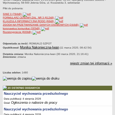
Wychowawczy, 58-500 Jelenia Góra, ul. Kruszwicka 3, sekretariat
Pliki do pobrania:
SIWZ 3 (784kB)
FORMULARZ CENOWY-ZAŁ. NR 3 (612kB)
KLAUZULA INFORMACYJNA RODO (66kB)
ZGODA NA PRZETWARZANIE DANYCH OSOBOWYCH (244kB)
koronawirus komunikat (265kB)
Rozstrzygniecie (600kB)
metryczka
Odpowiada za treść:
ROMUALD SZPOT
Monika Nakonieczna-Iwan
Opublikował:
(11 marca 2020, 08:42:54)
Ostatnia zmiana:
Monika Nakonieczna-Iwan (30 marca 2020, 21:16:41)
Zmieniono:
zmiana
rejestr zmian tej informacji »
Liczba odsłon:
1480
20 OSTATNIO DODANYCH
Nauczyciel wychowania przedszkolnego
Data publikacji: 4 sierpnia 2026
Ogłoszenia o naborze do pracy
Dział:
Nauczyciel wychowania przedszkolnego
Data publikacji: 4 sierpnia 2026