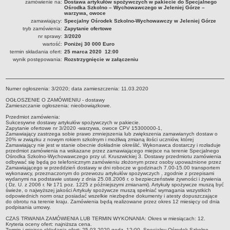
zamówienie na:
Dostawa artykułów spożywczych w pakiecie do Specjalnego
Ośrodka Szkolno – Wychowawczego w Jeleniej Górze –
PRACA W PLACÓWKACH OŚWIATWYCH
warzywa, owoce
zamawiający:
Specjalny Ośrodek Szkolno-Wychowawczy w Jeleniej Górze
ZARZĄDZENIA
tryb zamówienia:
Zapytanie ofertowe
PRZETARGI
nr sprawy:
3/2020
SPRAWOZDANIA FINANSOWE
wartość:
Poniżej 30 000 Euro
termin składania ofert:
25 marca 2020 12:00
2018
wynik postępowania:
Rozstrzygnięcie w załączeniu
2019
2020
Numer ogłoszenia: 3/2020; data zamieszczenia: 11.03.2020
2021
OGŁOSZENIE O ZAMÓWIENIU - dostawy
Zamieszczanie ogłoszenia: nieobowiązkowe.
2022
Przedmiot zamówienia:
2023
Sukcesywne dostawy artykułów spożywczych w pakiecie.
Zapytanie ofertowe nr 3/2020 -warzywa, owoce CPV 15300000-1,
2024
Zamawiający zastrzega sobie prawo zmniejszenia lub zwiększenia zamawianych dostaw o
20% w związku z nowym rokiem szkolnym i możliwą zmianą ilości uczniów, której
Zamawiający nie jest w stanie obecnie dokładnie określić. Wykonawca dostarczy i rozładuje
2025
przedmiot zamówienia na wskazane przez zamawiającego miejsce na terenie Specjalnego
Ośrodka Szkolno-Wychowawczego przy ul. Kruszwickiej 3. Dostawy przedmiotu zamówienia
OGŁOSZENIA
odbywać się będą po telefonicznym zamówieniu złożonym przez osoby upoważnione przez
Zamawiającego w przeddzień dostawy w dni robocze w godzinach 7.00-15.00 transportem
DEKLARACJA DOSTĘPNOŚCI
wykonawcy, przeznaczonym do przewozu artykułów spożywczych , zgodnie z przepisami
wydanymi na podstawie ustawy z dnia 25.08.2006 r. o bezpieczeństwie żywności i żywienia
2021
( Dz. U. z 2006 r. Nr 171 poz. 1225 z późniejszymi zmianami). Artykuły spożywcze muszą być
świeże, o najwyższej jakości Artykuły spożywcze muszą spełniać wymagania wszystkich
2025
odpowiednich norm oraz posiadać wszelkie niezbędne dokumenty i atesty dopuszczające
do obrotu na terenie kraju. Zamówienia będą realizowane przez okres 12 miesięcy od dnia
RAPORTY O STANIE DOSTĘPNOŚCI
podpisania umowy.
CZAS TRWANIA ZAMÓWIENIA LUB TERMIN WYKONANIA: Okres w miesiącach: 12.
Kryteria oceny ofert: najniższa cena.
Termin i miejsce składania ofert: 25.03.2020 godz. 12:00, Specjalny Ośrodek Szkolno -