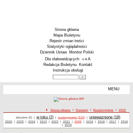
Strona główna
Mapa Biuletynu
Rejestr zmian treści
Statystyki oglądalności
Dziennik Ustaw
Monitor Polski
Menu dodatkowe
Dla słabowidzących
A
powiększ czcionkę
A
standardowy rozmiar czcionki
A
pomniejsz czcionkę
Redakcja Biuletynu
Kontakt
Instrukcja obsługi
Wyszukiwarka artykułów
Szukaj
MENU
Menu
AKTUALNOŚCI
SZKOLNICTWO
Żłobki i przedszkola
ścieżka nawigacji
Strona główna
>
Przetargi
>
Rozstrzygnięte
>
2020
Przetargi
Przetargi
Szkoły podstawowe
Przetargi
w toku (2)
Przetargi
unieważnione (18)
aktualne (0)
|
|
rozstrzygnięte (210)
|
Przetargi z roku
2026
|
Przetargi z roku
2025
|
Przetargi z roku
2024
|
Przetargi z roku
2023
|
Przetargi z roku
2022
|
Przetargi z roku
2021
|
Przetargi z roku
2020
|
Przetargi z roku
2019
|
Przetargi z roku
2018
|
Przetargi z roku
2017
|
2016
Przetargi
Szkoły ponadpodstawowe
|
Przetargi z roku
2015
z roku
Inne placówki