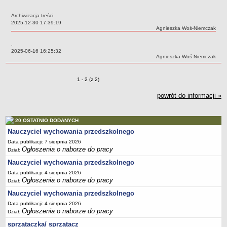
PRACA W PLACÓWKACH OŚWIATWYCH
Archiwizacja treści
ZARZĄDZENIA
Data:
2025-12-30 17:39:19
Autor:
Agnieszka Woś-Niemczak
PRZETARGI
SPRAWOZDANIA FINANSOWE
.
Data:
2025-06-16 16:25:32
2018
Autor:
Agnieszka Woś-Niemczak
2019
2020
Zmiany o pozycjach
1 - 2 (z 2)
2021
powrót do informacji »
2022
2023
20 OSTATNIO DODANYCH
Nauczyciel wychowania przedszkolnego
2024
Data publikacji: 7 sierpnia 2026
2025
Ogłoszenia o naborze do pracy
Dział:
OGŁOSZENIA
Nauczyciel wychowania przedszkolnego
DEKLARACJA DOSTĘPNOŚCI
Data publikacji: 4 sierpnia 2026
2021
Ogłoszenia o naborze do pracy
Dział:
2025
Nauczyciel wychowania przedszkolnego
RAPORTY O STANIE DOSTĘPNOŚCI
Data publikacji: 4 sierpnia 2026
Ogłoszenia o naborze do pracy
Dział:
sprzątaczka/ sprzątacz