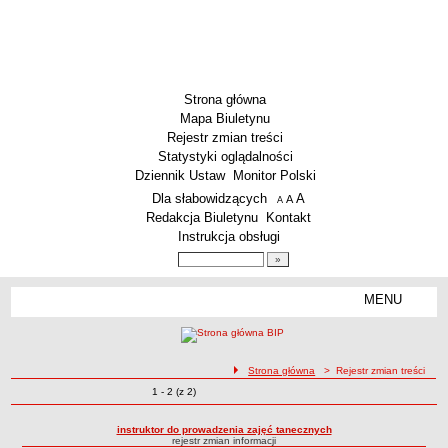
Strona główna
Mapa Biuletynu
Rejestr zmian treści
Statystyki oglądalności
Dziennik Ustaw
Monitor Polski
Menu dodatkowe
Dla słabowidzących
A
powiększ czcionkę
A
standardowy rozmiar czcionki
A
pomniejsz czcionkę
Redakcja Biuletynu
Kontakt
Instrukcja obsługi
Wyszukiwarka artykułów
Szukaj
MENU
Menu
AKTUALNOŚCI
SZKOLNICTWO
Żłobki i przedszkola
ścieżka nawigacji
Strona główna
> Rejestr zmian treści
Zmiany o pozycjach
1 - 2 (z 2)
Szkoły podstawowe
Rejestr zmian treści
Szkoły ponadpodstawowe
instruktor do prowadzenia zajęć tanecznych
rejestr zmian informacji
Inne placówki