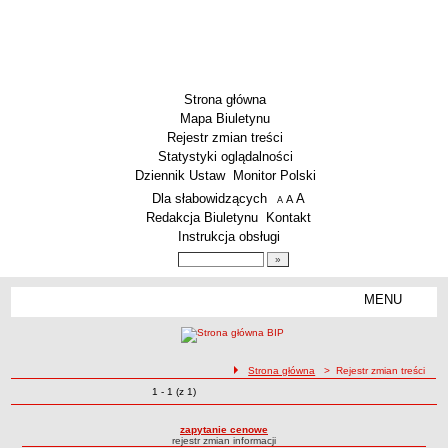
Strona główna
Mapa Biuletynu
Rejestr zmian treści
Statystyki oglądalności
Dziennik Ustaw
Monitor Polski
Menu dodatkowe
Dla słabowidzących
A
powiększ czcionkę
A
standardowy rozmiar czcionki
A
pomniejsz czcionkę
Redakcja Biuletynu
Kontakt
Instrukcja obsługi
Wyszukiwarka artykułów
Szukaj
MENU
Menu
AKTUALNOŚCI
SZKOLNICTWO
Żłobki i przedszkola
ścieżka nawigacji
Strona główna
> Rejestr zmian treści
Zmiany o pozycjach
1 - 1 (z 1)
Szkoły podstawowe
Rejestr zmian treści
Szkoły ponadpodstawowe
zapytanie cenowe
rejestr zmian informacji
Inne placówki