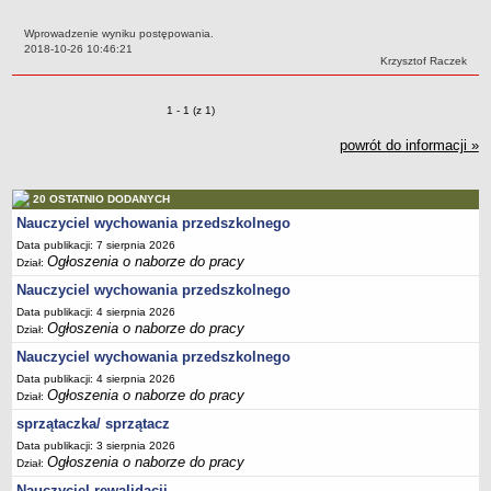
PRACA W PLACÓWKACH OŚWIATWYCH
Wprowadzenie wyniku postępowania.
ZARZĄDZENIA
Data:
2018-10-26 10:46:21
Autor:
Krzysztof Raczek
PRZETARGI
SPRAWOZDANIA FINANSOWE
Zmiany o pozycjach
1 - 1 (z 1)
2018
2019
powrót do informacji »
2020
20 OSTATNIO DODANYCH
2021
Nauczyciel wychowania przedszkolnego
2022
Data publikacji: 7 sierpnia 2026
2023
Ogłoszenia o naborze do pracy
Dział:
2024
Nauczyciel wychowania przedszkolnego
Data publikacji: 4 sierpnia 2026
2025
Ogłoszenia o naborze do pracy
Dział:
OGŁOSZENIA
Nauczyciel wychowania przedszkolnego
DEKLARACJA DOSTĘPNOŚCI
Data publikacji: 4 sierpnia 2026
2021
Ogłoszenia o naborze do pracy
Dział:
2025
sprzątaczka/ sprzątacz
RAPORTY O STANIE DOSTĘPNOŚCI
Data publikacji: 3 sierpnia 2026
Ogłoszenia o naborze do pracy
Dział:
Nauczyciel rewalidacji