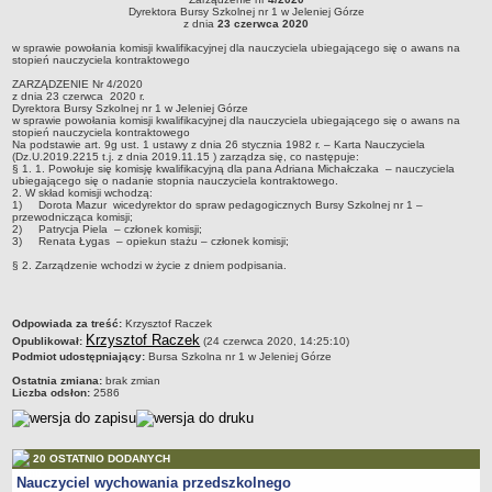
Zarządzenie nr 4/2020Dyrektora Bursy Szkolnej nr 1 w Jeleniej Górzez dnia 23
Dyrektora Bursy Szkolnej nr 1 w Jeleniej Górze
w Jeleniej
PRACA W PLACÓWKACH OŚWIATWYCH
czerwca 2020w sprawie powołania komisji kwalifikacyjnej dla nauczyciela
z dnia
23 czerwca 2020
Górze
ubiegającego się o awans na stopień nauczyciela kontraktowego
ZARZĄDZENIA
w sprawie powołania komisji kwalifikacyjnej dla nauczyciela ubiegającego się o awans na
stopień nauczyciela kontraktowego
PRZETARGI
ZARZĄDZENIE Nr 4/2020
SPRAWOZDANIA FINANSOWE
z dnia 23 czerwca 2020 r.
Dyrektora Bursy Szkolnej nr 1 w Jeleniej Górze
2018
w sprawie powołania komisji kwalifikacyjnej dla nauczyciela ubiegającego się o awans na
stopień nauczyciela kontraktowego
2019
Na podstawie art. 9g ust. 1 ustawy z dnia 26 stycznia 1982 r. – Karta Nauczyciela
(Dz.U.2019.2215 t.j. z dnia 2019.11.15 ) zarządza się, co następuje:
§ 1. 1. Powołuje się komisję kwalifikacyjną dla pana Adriana Michałczaka – nauczyciela
2020
ubiegającego się o nadanie stopnia nauczyciela kontraktowego.
2. W skład komisji wchodzą:
2021
1)
Dorota Mazur wicedyrektor do spraw pedagogicznych Bursy Szkolnej nr 1 –
przewodnicząca komisji;
2022
2)
Patrycja Piela – członek komisji;
3)
Renata Łygas – opiekun stażu – członek komisji;
2023
§ 2. Zarządzenie wchodzi w życie z dniem podpisania.
2024
2025
metryczka
Odpowiada za treść:
Krzysztof Raczek
Krzysztof Raczek
OGŁOSZENIA
Opublikował:
(24 czerwca 2020, 14:25:10)
Podmiot udostępniający:
Bursa Szkolna nr 1 w Jeleniej Górze
DEKLARACJA DOSTĘPNOŚCI
Ostatnia zmiana:
brak zmian
2021
Liczba odsłon:
2586
2025
RAPORTY O STANIE DOSTĘPNOŚCI
20 OSTATNIO DODANYCH
Nauczyciel wychowania przedszkolnego