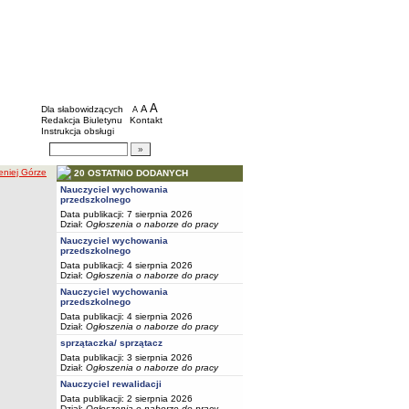
BIP - Szkoły i placówki wychowawcze mias
Menu dodatkowe
A
powiększ czcionkę
A
standardowy rozmiar czcionki
Dla słabowidzących
A
pomniejsz czcionkę
Redakcja Biuletynu
Kontakt
Instrukcja obsługi
Wyszukiwarka artykułów
Szukaj
eniej Górze
20 OSTATNIO DODANYCH
Nauczyciel wychowania
przedszkolnego
Data publikacji: 7 sierpnia 2026
Dział:
Ogłoszenia o naborze do pracy
Nauczyciel wychowania
przedszkolnego
Data publikacji: 4 sierpnia 2026
Dział:
Ogłoszenia o naborze do pracy
Nauczyciel wychowania
przedszkolnego
Data publikacji: 4 sierpnia 2026
Dział:
Ogłoszenia o naborze do pracy
sprzątaczka/ sprzątacz
Data publikacji: 3 sierpnia 2026
Dział:
Ogłoszenia o naborze do pracy
Nauczyciel rewalidacji
Data publikacji: 2 sierpnia 2026
Dział:
Ogłoszenia o naborze do pracy