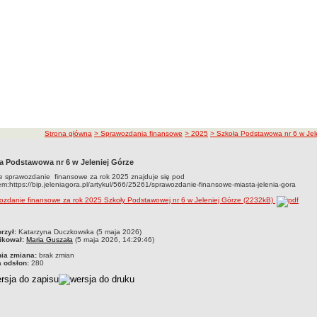
ścieżka nawigacji
Strona główna
> Sprawozdania finansowe
> 2025
> Szkoła Podstawowa nr 6 w Jel
a Podstawowa nr 6 w Jeleniej Górze
e sprawozdanie finansowe za rok 2025 znajduje się pod
m:https://bip.jeleniagora.pl/artykul/566/25261/sprawozdanie-finansowe-miasta-jelenia-gora
zdanie finansowe za rok 2025 Szkoły Podstawowej nr 6 w Jeleniej Górze (2232kB)
czka
rzył:
Katarzyna Duczkowska (5 maja 2026)
ikował:
Maria Guszała
(5 maja 2026, 14:29:46)
nia zmiana:
brak zmian
a odsłon:
280