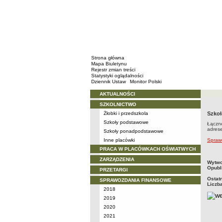
Strona główna
Mapa Biuletynu
Rejestr zmian treści
Statystyki oglądalności
Dziennik Ustaw
Monitor Polski
AKTUALNOŚCI
Menu
SZKOLNICTWO
Żłobki i przedszkola
Szkoł
Szkoły podstawowe
Łączn
adrese
Szkoły ponadpodstawowe
Inne placówki
Sprawo
PRACA W PLACÓWKACH OŚWIATWYCH
ZARZĄDZENIA
metry
Wytwo
Opubl
PRZETARGI
Ostat
SPRAWOZDANIA FINANSOWE
Liczb
2018
2019
2020
2021