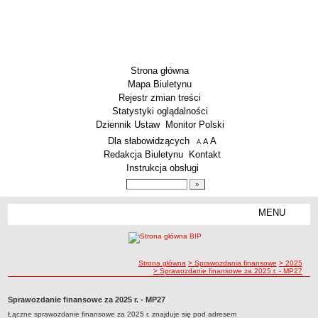
Strona główna
Mapa Biuletynu
Rejestr zmian treści
Statystyki oglądalności
Dziennik Ustaw
Monitor Polski
Menu dodatkowe
Dla słabowidzących
A
powiększ czcionkę
A
standardowy rozmiar czcionki
A
pomniejsz czcionkę
Redakcja Biuletynu
Kontakt
Instrukcja obsługi
Wyszukiwarka artykułów
Szukaj
MENU
Menu
AKTUALNOŚCI
SZKOLNICTWO
Żłobki i przedszkola
ścieżka nawigacji
Strona główna
> Sprawozdania finansowe
> 2025
> Sprawozdanie finansowe za 2025 r. - MP27
Szkoły podstawowe
Szkoły ponadpodstawowe
Sprawozdanie finansowe za 2025 r. - MP27
Łączne sprawozdanie finansowe za 2025 r. znajduje się pod adresem
Inne placówki