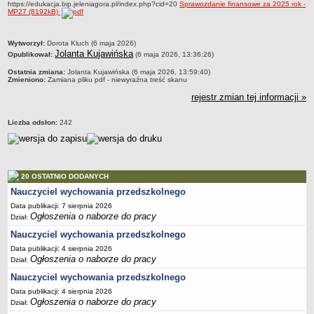
https://edukacja.bip.jeleniagora.pl/index.php?cid=20
Sprawozdanie finansowe za 2025 rok -
MP27 (8192kB)
PRACA W PLACÓWKACH OŚWIATWYCH
ZARZĄDZENIA
metryczka
Wytworzył:
Dorota Kluch (6 maja 2026)
PRZETARGI
Jolanta Kujawińska
Opublikował:
(6 maja 2026, 13:36:26)
SPRAWOZDANIA FINANSOWE
Ostatnia zmiana:
Jolanta Kujawińska (6 maja 2026, 13:59:40)
2018
Zmieniono:
Zamiana pliku pdf - niewyraźna treść skanu
2019
rejestr zmian tej informacji »
2020
Liczba odsłon:
242
2021
2022
2023
20 OSTATNIO DODANYCH
2024
Nauczyciel wychowania przedszkolnego
2025
Data publikacji: 7 sierpnia 2026
Ogłoszenia o naborze do pracy
OGŁOSZENIA
Dział:
DEKLARACJA DOSTĘPNOŚCI
Nauczyciel wychowania przedszkolnego
2021
Data publikacji: 4 sierpnia 2026
Ogłoszenia o naborze do pracy
Dział:
2025
Nauczyciel wychowania przedszkolnego
RAPORTY O STANIE DOSTĘPNOŚCI
Data publikacji: 4 sierpnia 2026
Ogłoszenia o naborze do pracy
Dział: