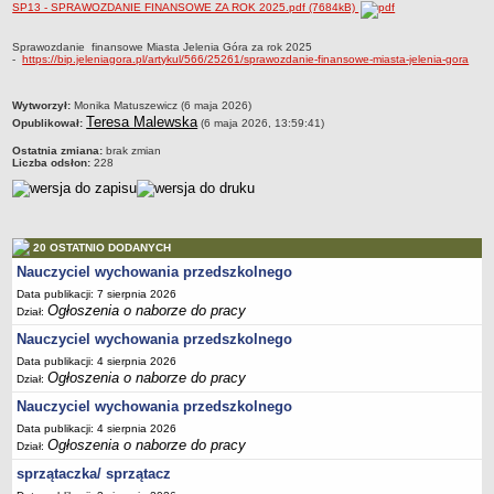
SP13 - SPRAWOZDANIE FINANSOWE ZA ROK 2025.pdf (7684kB)
PRACA W PLACÓWKACH OŚWIATWYCH
ZARZĄDZENIA
Sprawozdanie finansowe Miasta Jelenia Góra za rok 2025
-
https://bip.jeleniagora.pl/artykul/566/25261/sprawozdanie-finansowe-miasta-jelenia-gora
PRZETARGI
SPRAWOZDANIA FINANSOWE
metryczka
Wytworzył:
Monika Matuszewicz (6 maja 2026)
2018
Teresa Malewska
Opublikował:
(6 maja 2026, 13:59:41)
2019
Ostatnia zmiana:
brak zmian
Liczba odsłon:
228
2020
2021
2022
20 OSTATNIO DODANYCH
2023
Nauczyciel wychowania przedszkolnego
2024
Data publikacji: 7 sierpnia 2026
Ogłoszenia o naborze do pracy
Dział:
2025
Nauczyciel wychowania przedszkolnego
OGŁOSZENIA
Data publikacji: 4 sierpnia 2026
DEKLARACJA DOSTĘPNOŚCI
Ogłoszenia o naborze do pracy
Dział:
2021
Nauczyciel wychowania przedszkolnego
2025
Data publikacji: 4 sierpnia 2026
RAPORTY O STANIE DOSTĘPNOŚCI
Ogłoszenia o naborze do pracy
Dział:
sprzątaczka/ sprzątacz