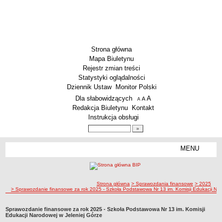
Strona główna
Mapa Biuletynu
Rejestr zmian treści
Statystyki oglądalności
Dziennik Ustaw
Monitor Polski
Menu dodatkowe
Dla słabowidzących
A
powiększ czcionkę
A
standardowy rozmiar czcionki
A
pomniejsz czcionkę
Redakcja Biuletynu
Kontakt
Instrukcja obsługi
Wyszukiwarka artykułów
Szukaj
MENU
Menu
AKTUALNOŚCI
SZKOLNICTWO
Żłobki i przedszkola
ścieżka nawigacji
Strona główna
> Sprawozdania finansowe
> 2025
> Sprawozdanie finansowe za rok 2025 - Szkoła Podstawowa Nr 13 im. Komisji Edukacji Nar
Szkoły podstawowe
Szkoły ponadpodstawowe
Sprawozdanie finansowe za rok 2025 - Szkoła Podstawowa Nr 13 im. Komisji
Edukacji Narodowej w Jeleniej Górze
Inne placówki