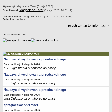
PRACA W PLACÓWKACH OŚWIATWYCH
metryczka
Wytworzył:
Magdalena Tatar (6 maja 2026)
Magdalena Tatar
ZARZĄDZENIA
Opublikował:
(6 maja 2026, 14:01:19)
PRZETARGI
Ostatnia zmiana:
Magdalena Tatar (6 maja 2026, 14:06:51)
Zmieniono:
zmiana
SPRAWOZDANIA FINANSOWE
rejestr zmian tej informacji »
2018
2019
Liczba odsłon:
236
2020
2021
2022
20 OSTATNIO DODANYCH
2023
Nauczyciel wychowania przedszkolnego
Data publikacji: 7 sierpnia 2026
2024
Ogłoszenia o naborze do pracy
Dział:
2025
Nauczyciel wychowania przedszkolnego
OGŁOSZENIA
Data publikacji: 4 sierpnia 2026
DEKLARACJA DOSTĘPNOŚCI
Ogłoszenia o naborze do pracy
Dział:
2021
Nauczyciel wychowania przedszkolnego
2025
Data publikacji: 4 sierpnia 2026
Ogłoszenia o naborze do pracy
Dział:
RAPORTY O STANIE DOSTĘPNOŚCI
sprzątaczka/ sprzątacz
Data publikacji: 3 sierpnia 2026