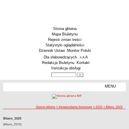
Strona główna
Mapa Biuletynu
Rejestr zmian treści
Statystyki oglądalności
Dziennik Ustaw
Monitor Polski
Menu dodatkowe
Dla słabowidzących
A
powiększ czcionkę
A
standardowy rozmiar czcionki
A
pomniejsz czcionkę
Redakcja Biuletynu
Kontakt
Instrukcja obsługi
Wyszukiwarka artykułów
Szukaj
MENU
Menu
AKTUALNOŚCI
SZKOLNICTWO
Żłobki i przedszkola
ścieżka nawigacji
Strona główna
> Sprawozdania finansowe
> 2025
> Bilans_2025
Szkoły podstawowe
Bilans_2025
Szkoły ponadpodstawowe
{Bilans_2025}
Inne placówki