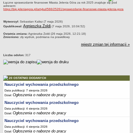
Łączne sprawozdanie finansowe Miasta Jelenia Góra za rok 2025 znajduje się pod
adresem:
PRACA W PLACÓWKACH OŚWIATWYCH
https://bip.jeleniagora.pl/artykul/566/25261/sprawozdanie-finansowe-miasta-jelenia-gora
ZARZĄDZENIA
PRZETARGI
metryczka
Wytworzył:
Sebastian Kalisz (7 maja 2026)
SPRAWOZDANIA FINANSOWE
Agnieszka Zoldi
Opublikował:
(7 maja 2026, 10:04:52)
2018
Ostatnia zmiana:
Agnieszka Zoldi (26 maja 2026, 12:21:18)
Zmieniono:
zły wydruk, podmiana na prawidłowy
2019
rejestr zmian tej informacji »
2020
2021
Liczba odsłon:
317
2022
2023
2024
20 OSTATNIO DODANYCH
Nauczyciel wychowania przedszkolnego
2025
Data publikacji: 7 sierpnia 2026
OGŁOSZENIA
Ogłoszenia o naborze do pracy
Dział:
DEKLARACJA DOSTĘPNOŚCI
Nauczyciel wychowania przedszkolnego
2021
Data publikacji: 4 sierpnia 2026
2025
Ogłoszenia o naborze do pracy
Dział:
RAPORTY O STANIE DOSTĘPNOŚCI
Nauczyciel wychowania przedszkolnego
Data publikacji: 4 sierpnia 2026
Ogłoszenia o naborze do pracy
Dział: