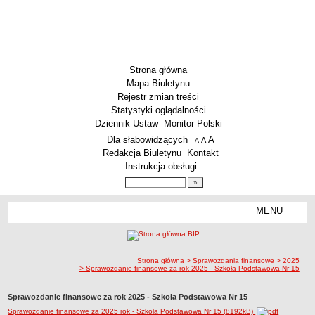
Strona główna
Mapa Biuletynu
Rejestr zmian treści
Statystyki oglądalności
Dziennik Ustaw
Monitor Polski
Menu dodatkowe
Dla słabowidzących
A
powiększ czcionkę
A
standardowy rozmiar czcionki
A
pomniejsz czcionkę
Redakcja Biuletynu
Kontakt
Instrukcja obsługi
Wyszukiwarka artykułów
Szukaj
MENU
Menu
AKTUALNOŚCI
SZKOLNICTWO
Żłobki i przedszkola
ścieżka nawigacji
Strona główna
> Sprawozdania finansowe
> 2025
> Sprawozdanie finansowe za rok 2025 - Szkoła Podstawowa Nr 15
Szkoły podstawowe
Szkoły ponadpodstawowe
Sprawozdanie finansowe za rok 2025 - Szkoła Podstawowa Nr 15
Sprawozdanie finansowe za 2025 rok - Szkoła Podstawowa Nr 15 (8192kB)
Inne placówki