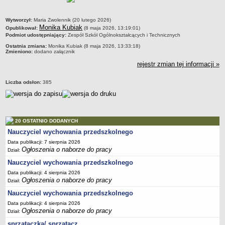
PRACA W PLACÓWKACH OŚWIATWYCH
metryczka
Wytworzył:
Maria Zwolennik (20 lutego 2026)
ZARZĄDZENIA
Monika Kubiak
Opublikował:
(8 maja 2026, 13:19:01)
PRZETARGI
Podmiot udostępniający:
Zespół Szkół Ogólnokształcących i Technicznych
SPRAWOZDANIA FINANSOWE
Ostatnia zmiana:
Monika Kubiak (8 maja 2026, 13:33:18)
Zmieniono:
dodano załącznik
2018
rejestr zmian tej informacji »
2019
2020
Liczba odsłon:
385
2021
2022
2023
20 OSTATNIO DODANYCH
2024
Nauczyciel wychowania przedszkolnego
Data publikacji: 7 sierpnia 2026
2025
Ogłoszenia o naborze do pracy
Dział:
OGŁOSZENIA
Nauczyciel wychowania przedszkolnego
DEKLARACJA DOSTĘPNOŚCI
Data publikacji: 4 sierpnia 2026
2021
Ogłoszenia o naborze do pracy
Dział:
2025
Nauczyciel wychowania przedszkolnego
RAPORTY O STANIE DOSTĘPNOŚCI
Data publikacji: 4 sierpnia 2026
Ogłoszenia o naborze do pracy
Dział:
sprzątaczka/ sprzątacz