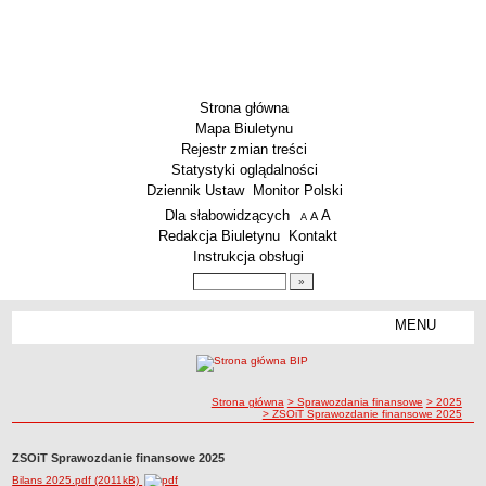
Strona główna
Mapa Biuletynu
Rejestr zmian treści
Statystyki oglądalności
Dziennik Ustaw
Monitor Polski
Menu dodatkowe
Dla słabowidzących
A
powiększ czcionkę
A
standardowy rozmiar czcionki
A
pomniejsz czcionkę
Redakcja Biuletynu
Kontakt
Instrukcja obsługi
Wyszukiwarka artykułów
Szukaj
MENU
Menu
AKTUALNOŚCI
SZKOLNICTWO
Żłobki i przedszkola
ścieżka nawigacji
Strona główna
> Sprawozdania finansowe
> 2025
> ZSOiT Sprawozdanie finansowe 2025
Szkoły podstawowe
Szkoły ponadpodstawowe
ZSOiT Sprawozdanie finansowe 2025
Bilans 2025.pdf (2011kB)
Inne placówki