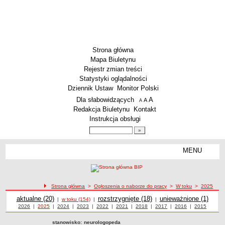
Strona główna
Mapa Biuletynu
Rejestr zmian treści
Statystyki oglądalności
Dziennik Ustaw
Monitor Polski
Menu dodatkowe
Dla słabowidzących
A
powiększ czcionkę
A
standardowy rozmiar czcionki
A
pomniejsz czcionkę
Redakcja Biuletynu
Kontakt
Instrukcja obsługi
Wyszukiwarka artykułów
Szukaj
MENU
Menu
AKTUALNOŚCI
SZKOLNICTWO
Żłobki i przedszkola
Strona główna
>
Ogłoszenia o naborze do pracy
>
W toku
>
2025
Ogłoszenia o naborze
Szkoły podstawowe
Ogłoszenia o naborze
aktualne (20)
Ogłoszenia o naborze
rozstrzygnięte (18)
Ogłoszenia o naborze
unieważnione (1)
|
w toku (154)
|
|
Ogłoszenia o naborze z roku
2026
|
Ogłoszenia o naborze z roku
2025
|
Ogłoszenia o naborze z roku
2024
|
Ogłoszenia o naborze z roku
2023
|
Ogłoszenia o naborze z roku
2022
|
Ogłoszenia o naborze z roku
2021
|
Ogłoszenia o naborze z roku
2018
|
Ogłoszenia o naborze z roku
2017
|
2016
Ogłoszenia o
|
2015
Ogłoszenia
Szkoły ponadpodstawowe
naborze z roku
o naborze z
roku
stanowisko:
neurologopeda
Inne placówki