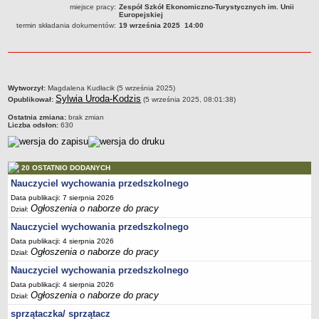
miejsce pracy:
Zespół Szkół Ekonomiczno-Turystycznych im. Unii
PRACA W PLACÓWKACH OŚWIATWYCH
Europejskiej
termin składania dokumentów:
19 września 2025 14:00
ZARZĄDZENIA
PRZETARGI
SPRAWOZDANIA FINANSOWE
2018
metryczka
Wytworzył:
Magdalena Kudłacik (5 września 2025)
2019
Sylwia Uroda-Kodzis
Opublikował:
(5 września 2025, 08:01:38)
2020
Ostatnia zmiana:
brak zmian
Liczba odsłon:
630
2021
2022
2023
20 OSTATNIO DODANYCH
Nauczyciel wychowania przedszkolnego
2024
Data publikacji: 7 sierpnia 2026
2025
Ogłoszenia o naborze do pracy
Dział:
OGŁOSZENIA
Nauczyciel wychowania przedszkolnego
DEKLARACJA DOSTĘPNOŚCI
Data publikacji: 4 sierpnia 2026
2021
Ogłoszenia o naborze do pracy
Dział:
2025
Nauczyciel wychowania przedszkolnego
Data publikacji: 4 sierpnia 2026
RAPORTY O STANIE DOSTĘPNOŚCI
Ogłoszenia o naborze do pracy
Dział:
sprzątaczka/ sprzątacz