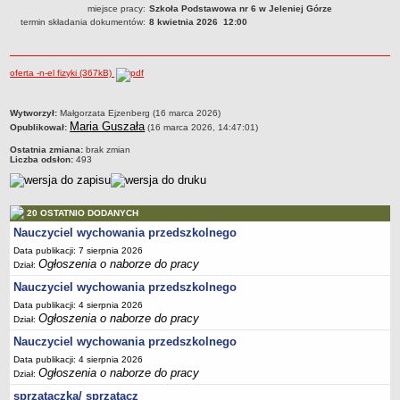
miejsce pracy:
Szkoła Podstawowa nr 6 w Jeleniej Górze
PRACA W PLACÓWKACH OŚWIATWYCH
termin składania dokumentów:
8 kwietnia 2026 12:00
ZARZĄDZENIA
PRZETARGI
oferta -n-el fizyki (367kB)
SPRAWOZDANIA FINANSOWE
2018
metryczka
Wytworzył:
Małgorzata Ejzenberg (16 marca 2026)
2019
Maria Guszała
Opublikował:
(16 marca 2026, 14:47:01)
2020
Ostatnia zmiana:
brak zmian
Liczba odsłon:
493
2021
2022
2023
20 OSTATNIO DODANYCH
Nauczyciel wychowania przedszkolnego
2024
Data publikacji: 7 sierpnia 2026
2025
Ogłoszenia o naborze do pracy
Dział:
OGŁOSZENIA
Nauczyciel wychowania przedszkolnego
DEKLARACJA DOSTĘPNOŚCI
Data publikacji: 4 sierpnia 2026
2021
Ogłoszenia o naborze do pracy
Dział:
2025
Nauczyciel wychowania przedszkolnego
RAPORTY O STANIE DOSTĘPNOŚCI
Data publikacji: 4 sierpnia 2026
Ogłoszenia o naborze do pracy
Dział:
sprzątaczka/ sprzątacz