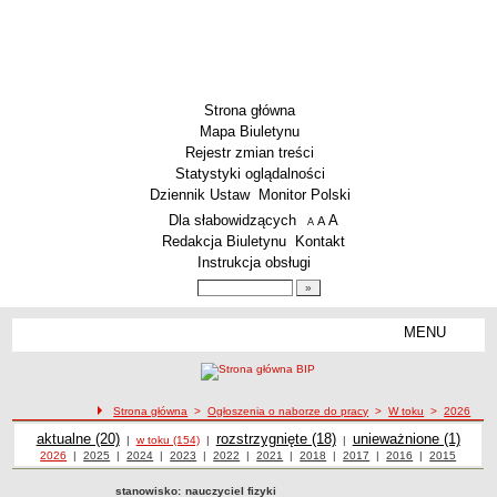
Strona główna
Mapa Biuletynu
Rejestr zmian treści
Statystyki oglądalności
Dziennik Ustaw
Monitor Polski
Menu dodatkowe
Dla słabowidzących
A
powiększ czcionkę
A
standardowy rozmiar czcionki
A
pomniejsz czcionkę
Redakcja Biuletynu
Kontakt
Instrukcja obsługi
Wyszukiwarka artykułów
Szukaj
MENU
Menu
AKTUALNOŚCI
SZKOLNICTWO
Żłobki i przedszkola
Strona główna
>
Ogłoszenia o naborze do pracy
>
W toku
>
2026
Ogłoszenia o naborze
Szkoły podstawowe
Ogłoszenia o naborze
aktualne (20)
Ogłoszenia o naborze
rozstrzygnięte (18)
Ogłoszenia o naborze
unieważnione (1)
|
w toku (154)
|
|
Ogłoszenia o naborze z roku
2026
|
Ogłoszenia o naborze z roku
2025
|
Ogłoszenia o naborze z roku
2024
|
Ogłoszenia o naborze z roku
2023
|
Ogłoszenia o naborze z roku
2022
|
Ogłoszenia o naborze z roku
2021
|
Ogłoszenia o naborze z roku
2018
|
Ogłoszenia o naborze z roku
2017
|
2016
Ogłoszenia o
|
2015
Ogłoszenia
Szkoły ponadpodstawowe
naborze z roku
o naborze z
roku
stanowisko:
nauczyciel fizyki
Inne placówki