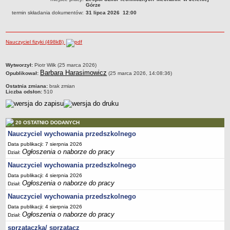
Górze
PRACA W PLACÓWKACH OŚWIATWYCH
termin składania dokumentów:
31 lipca 2026 12:00
ZARZĄDZENIA
PRZETARGI
Nauczyciel fizyki (498kB)
SPRAWOZDANIA FINANSOWE
2018
metryczka
Wytworzył:
Piotr Wilk (25 marca 2026)
2019
Barbara Harasimowicz
Opublikował:
(25 marca 2026, 14:08:36)
2020
Ostatnia zmiana:
brak zmian
Liczba odsłon:
510
2021
2022
2023
20 OSTATNIO DODANYCH
Nauczyciel wychowania przedszkolnego
2024
Data publikacji: 7 sierpnia 2026
2025
Ogłoszenia o naborze do pracy
Dział:
OGŁOSZENIA
Nauczyciel wychowania przedszkolnego
DEKLARACJA DOSTĘPNOŚCI
Data publikacji: 4 sierpnia 2026
2021
Ogłoszenia o naborze do pracy
Dział:
2025
Nauczyciel wychowania przedszkolnego
RAPORTY O STANIE DOSTĘPNOŚCI
Data publikacji: 4 sierpnia 2026
Ogłoszenia o naborze do pracy
Dział:
sprzątaczka/ sprzątacz