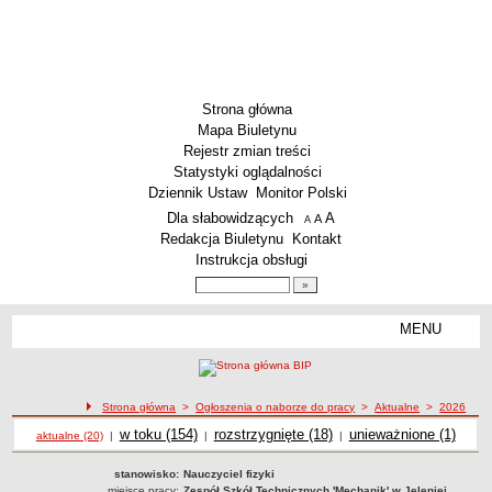
Strona główna
Mapa Biuletynu
Rejestr zmian treści
Statystyki oglądalności
Dziennik Ustaw
Monitor Polski
Menu dodatkowe
Dla słabowidzących
A
powiększ czcionkę
A
standardowy rozmiar czcionki
A
pomniejsz czcionkę
Redakcja Biuletynu
Kontakt
Instrukcja obsługi
Wyszukiwarka artykułów
Szukaj
MENU
Menu
AKTUALNOŚCI
SZKOLNICTWO
Żłobki i przedszkola
Strona główna
>
Ogłoszenia o naborze do pracy
>
Aktualne
>
2026
Ogłoszenia o naborze
Szkoły podstawowe
Ogłoszenia o naborze
w toku (154)
Ogłoszenia o naborze
rozstrzygnięte (18)
Ogłoszenia o naborze
unieważnione (1)
aktualne (20)
|
|
|
Szkoły ponadpodstawowe
stanowisko:
Nauczyciel fizyki
Inne placówki
miejsce pracy:
Zespół Szkół Technicznych 'Mechanik' w Jeleniej