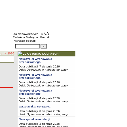
BIP - Szkoły i placówki wychowawcze mias
Menu dodatkowe
A
powiększ czcionkę
A
standardowy rozmiar czcionki
Dla słabowidzących
A
pomniejsz czcionkę
Redakcja Biuletynu
Kontakt
Instrukcja obsługi
Wyszukiwarka artykułów
Szukaj
ne
>
2026
20 OSTATNIO DODANYCH
Nauczyciel wychowania
przedszkolnego
Data publikacji: 7 sierpnia 2026
Dział:
Ogłoszenia o naborze do pracy
Nauczyciel wychowania
przedszkolnego
Data publikacji: 4 sierpnia 2026
Dział:
Ogłoszenia o naborze do pracy
Nauczyciel wychowania
przedszkolnego
Data publikacji: 4 sierpnia 2026
Dział:
Ogłoszenia o naborze do pracy
sprzątaczka/ sprzątacz
Data publikacji: 3 sierpnia 2026
Dział:
Ogłoszenia o naborze do pracy
Nauczyciel rewalidacji
Data publikacji: 2 sierpnia 2026
Dział:
Ogłoszenia o naborze do pracy