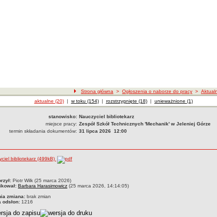
Strona główna
>
Ogłoszenia o naborze do pracy
>
Aktual
Ogłoszenia o naborze
aktualne (20)
|
Ogłoszenia o naborze
w toku (154)
|
Ogłoszenia o naborze
rozstrzygnięte (18)
|
Ogłoszenia o naborze
unieważnione (1)
stanowisko:
Nauczyciel bibliotekarz
miejsce pracy:
Zespół Szkół Technicznych 'Mechanik' w Jeleniej Górze
termin składania dokumentów:
31 lipca 2026 12:00
ciel bibliotekarz (499kB)
czka
rzył:
Piotr Wilk (25 marca 2026)
ikował:
Barbara Harasimowicz
(25 marca 2026, 14:14:05)
nia zmiana:
brak zmian
a odsłon:
1216