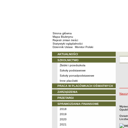
Strona główna
Mapa Biuletynu
Rejestr zmian treści
Statystyki oglądalności
Dziennik Ustaw
Monitor Polski
AKTUALNOŚCI
Menu
SZKOLNICTWO
Żłobki i przedszkola
Szkoły podstawowe
Szkoły ponadpodstawowe
Inne placówki
PRACA W PLACÓWKACH OŚWIATWYCH
ZARZĄDZENIA
Nauczy
PRZETARGI
SPRAWOZDANIA FINANSOWE
metry
Wytwo
2018
Opubl
2019
Ostat
Liczb
2020
2021