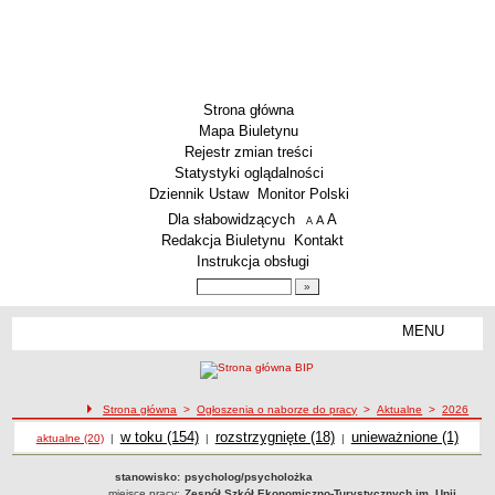
Strona główna
Mapa Biuletynu
Rejestr zmian treści
Statystyki oglądalności
Dziennik Ustaw
Monitor Polski
Menu dodatkowe
Dla słabowidzących
A
powiększ czcionkę
A
standardowy rozmiar czcionki
A
pomniejsz czcionkę
Redakcja Biuletynu
Kontakt
Instrukcja obsługi
Wyszukiwarka artykułów
Szukaj
MENU
Menu
AKTUALNOŚCI
SZKOLNICTWO
Żłobki i przedszkola
Strona główna
>
Ogłoszenia o naborze do pracy
>
Aktualne
>
2026
Ogłoszenia o naborze
Szkoły podstawowe
Ogłoszenia o naborze
w toku (154)
Ogłoszenia o naborze
rozstrzygnięte (18)
Ogłoszenia o naborze
unieważnione (1)
aktualne (20)
|
|
|
Szkoły ponadpodstawowe
stanowisko:
psycholog/psycholożka
Inne placówki
miejsce pracy:
Zespół Szkół Ekonomiczno-Turystycznych im. Unii