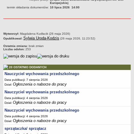
Europejskiej
PRACA W PLACÓWKACH OŚWIATWYCH
termin składania dokumentów:
10 lipca 2026 14:00
ZARZĄDZENIA
PRZETARGI
SPRAWOZDANIA FINANSOWE
2018
metryczka
Wytworzył:
Magdalena Kudłacik (26 maja 2026)
Sylwia Uroda-Kodzis
Opublikował:
(26 maja 2026, 11:23:52)
2019
Ostatnia zmiana:
brak zmian
2020
Liczba odsłon:
253
2021
2022
20 OSTATNIO DODANYCH
2023
Nauczyciel wychowania przedszkolnego
2024
Data publikacji: 7 sierpnia 2026
Ogłoszenia o naborze do pracy
Dział:
2025
Nauczyciel wychowania przedszkolnego
OGŁOSZENIA
Data publikacji: 4 sierpnia 2026
DEKLARACJA DOSTĘPNOŚCI
Ogłoszenia o naborze do pracy
Dział:
2021
Nauczyciel wychowania przedszkolnego
2025
Data publikacji: 4 sierpnia 2026
RAPORTY O STANIE DOSTĘPNOŚCI
Ogłoszenia o naborze do pracy
Dział:
sprzątaczka/ sprzątacz