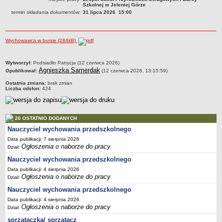
Szkolnej w Jeleniej Górze
PRACA W PLACÓWKACH OŚWIATWYCH
termin składania dokumentów:
31 lipca 2026 15:00
ZARZĄDZENIA
PRZETARGI
Wychowawca w bursie (284kB)
SPRAWOZDANIA FINANSOWE
2018
metryczka
Wytworzył:
Podsiadło Patrycja (12 czerwca 2026)
2019
Agnieszka Samerdak
Opublikował:
(12 czerwca 2026, 13:15:59)
2020
Ostatnia zmiana:
brak zmian
Liczba odsłon:
424
2021
2022
2023
20 OSTATNIO DODANYCH
Nauczyciel wychowania przedszkolnego
2024
Data publikacji: 7 sierpnia 2026
2025
Ogłoszenia o naborze do pracy
Dział:
OGŁOSZENIA
Nauczyciel wychowania przedszkolnego
DEKLARACJA DOSTĘPNOŚCI
Data publikacji: 4 sierpnia 2026
2021
Ogłoszenia o naborze do pracy
Dział:
2025
Nauczyciel wychowania przedszkolnego
RAPORTY O STANIE DOSTĘPNOŚCI
Data publikacji: 4 sierpnia 2026
Ogłoszenia o naborze do pracy
Dział:
sprzątaczka/ sprzątacz