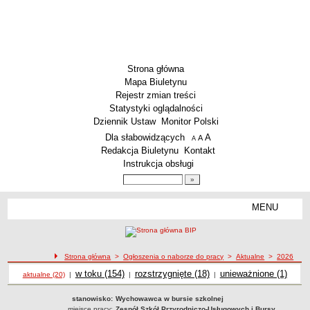
Strona główna
Mapa Biuletynu
Rejestr zmian treści
Statystyki oglądalności
Dziennik Ustaw
Monitor Polski
Menu dodatkowe
Dla słabowidzących
A
powiększ czcionkę
A
standardowy rozmiar czcionki
A
pomniejsz czcionkę
Redakcja Biuletynu
Kontakt
Instrukcja obsługi
Wyszukiwarka artykułów
Szukaj
MENU
Menu
AKTUALNOŚCI
SZKOLNICTWO
Żłobki i przedszkola
Strona główna
>
Ogłoszenia o naborze do pracy
>
Aktualne
>
2026
Ogłoszenia o naborze
Szkoły podstawowe
Ogłoszenia o naborze
w toku (154)
Ogłoszenia o naborze
rozstrzygnięte (18)
Ogłoszenia o naborze
unieważnione (1)
aktualne (20)
|
|
|
Szkoły ponadpodstawowe
stanowisko:
Wychowawca w bursie szkolnej
Inne placówki
miejsce pracy:
Zespół Szkół Przyrodniczo-Usługowych i Bursy