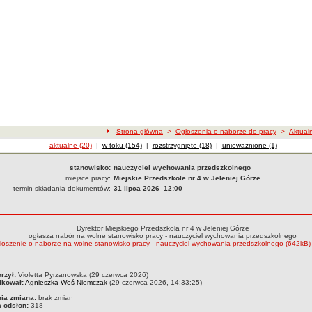
Strona główna
>
Ogłoszenia o naborze do pracy
>
Aktual
Ogłoszenia o naborze
aktualne (20)
|
Ogłoszenia o naborze
w toku (154)
|
Ogłoszenia o naborze
rozstrzygnięte (18)
|
Ogłoszenia o naborze
unieważnione (1)
stanowisko:
nauczyciel wychowania przedszkolnego
miejsce pracy:
Miejskie Przedszkole nr 4 w Jeleniej Górze
termin składania dokumentów:
31 lipca 2026 12:00
Dyrektor Miejskiego Przedszkola nr 4 w Jeleniej Górze
ogłasza nabór na wolne stanowisko pracy - nauczyciel wychowania przedszkolnego
łoszenie o naborze na wolne stanowisko pracy - nauczyciel wychowania przedszkolnego (642kB
czka
rzył:
Violetta Pyrzanowska (29 czerwca 2026)
ikował:
Agnieszka Woś-Niemczak
(29 czerwca 2026, 14:33:25)
nia zmiana:
brak zmian
a odsłon:
318