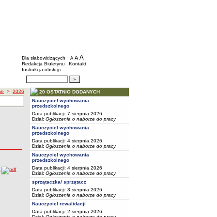
BIP - Szkoły i placówki wychowawcze mias
Menu dodatkowe
A
powiększ czcionkę
A
standardowy rozmiar czcionki
Dla słabowidzących
A
pomniejsz czcionkę
Redakcja Biuletynu
Kontakt
Instrukcja obsługi
Wyszukiwarka artykułów
Szukaj
ne
>
2026
20 OSTATNIO DODANYCH
Nauczyciel wychowania
przedszkolnego
Data publikacji: 7 sierpnia 2026
Dział:
Ogłoszenia o naborze do pracy
Nauczyciel wychowania
przedszkolnego
Data publikacji: 4 sierpnia 2026
Dział:
Ogłoszenia o naborze do pracy
Nauczyciel wychowania
przedszkolnego
Data publikacji: 4 sierpnia 2026
)
Dział:
Ogłoszenia o naborze do pracy
sprzątaczka/ sprzątacz
Data publikacji: 3 sierpnia 2026
Dział:
Ogłoszenia o naborze do pracy
Nauczyciel rewalidacji
Data publikacji: 2 sierpnia 2026
Dział:
Ogłoszenia o naborze do pracy