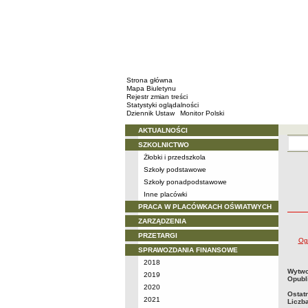
Strona główna
Mapa Biuletynu
Rejestr zmian treści
Statystyki oglądalności
Dziennik Ustaw
Monitor Polski
AKTUALNOŚCI
Menu
SZKOLNICTWO
Żłobki i przedszkola
Szkoły podstawowe
Szkoły ponadpodstawowe
Inne placówki
PRACA W PLACÓWKACH OŚWIATWYCH
ZARZĄDZENIA
PRZETARGI
Og
SPRAWOZDANIA FINANSOWE
2018
metry
Wytwo
2019
Opubl
2020
Ostat
2021
Liczb