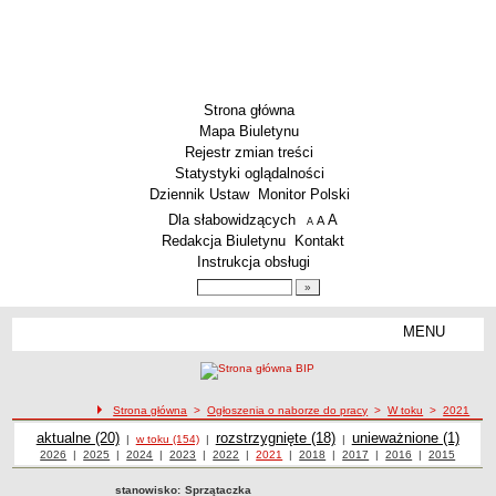
Strona główna
Mapa Biuletynu
Rejestr zmian treści
Statystyki oglądalności
Dziennik Ustaw
Monitor Polski
Menu dodatkowe
Dla słabowidzących
A
powiększ czcionkę
A
standardowy rozmiar czcionki
A
pomniejsz czcionkę
Redakcja Biuletynu
Kontakt
Instrukcja obsługi
Wyszukiwarka artykułów
Szukaj
MENU
Menu
AKTUALNOŚCI
SZKOLNICTWO
Żłobki i przedszkola
Strona główna
>
Ogłoszenia o naborze do pracy
>
W toku
>
2021
Ogłoszenia o naborze
Szkoły podstawowe
Ogłoszenia o naborze
aktualne (20)
Ogłoszenia o naborze
rozstrzygnięte (18)
Ogłoszenia o naborze
unieważnione (1)
|
w toku (154)
|
|
Ogłoszenia o naborze z roku
2026
|
Ogłoszenia o naborze z roku
2025
|
Ogłoszenia o naborze z roku
2024
|
Ogłoszenia o naborze z roku
2023
|
Ogłoszenia o naborze z roku
2022
|
Ogłoszenia o naborze z roku
2021
|
Ogłoszenia o naborze z roku
2018
|
Ogłoszenia o naborze z roku
2017
|
2016
Ogłoszenia o
|
2015
Ogłoszenia
Szkoły ponadpodstawowe
naborze z roku
o naborze z
roku
stanowisko:
Sprzątaczka
Inne placówki