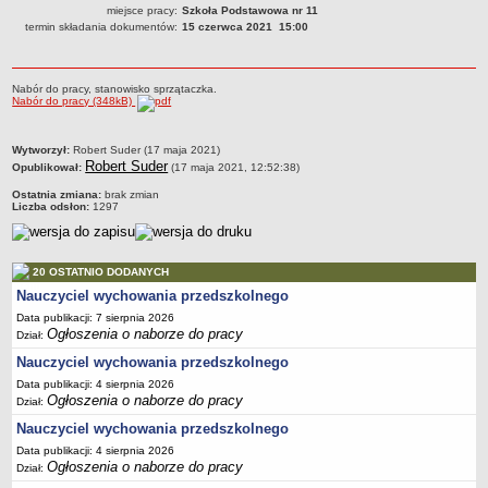
miejsce pracy:
Szkoła Podstawowa nr 11
PRACA W PLACÓWKACH OŚWIATWYCH
termin składania dokumentów:
15 czerwca 2021 15:00
ZARZĄDZENIA
PRZETARGI
Nabór do pracy, stanowisko sprzątaczka.
SPRAWOZDANIA FINANSOWE
Nabór do pracy (348kB)
2018
2019
metryczka
Wytworzył:
Robert Suder (17 maja 2021)
Robert Suder
Opublikował:
(17 maja 2021, 12:52:38)
2020
Ostatnia zmiana:
brak zmian
2021
Liczba odsłon:
1297
2022
2023
20 OSTATNIO DODANYCH
2024
Nauczyciel wychowania przedszkolnego
2025
Data publikacji: 7 sierpnia 2026
Ogłoszenia o naborze do pracy
Dział:
OGŁOSZENIA
Nauczyciel wychowania przedszkolnego
DEKLARACJA DOSTĘPNOŚCI
2021
Data publikacji: 4 sierpnia 2026
Ogłoszenia o naborze do pracy
Dział:
2025
Nauczyciel wychowania przedszkolnego
RAPORTY O STANIE DOSTĘPNOŚCI
Data publikacji: 4 sierpnia 2026
Ogłoszenia o naborze do pracy
Dział: