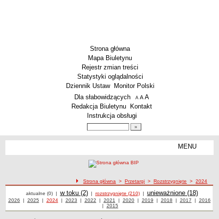
Strona główna
Mapa Biuletynu
Rejestr zmian treści
Statystyki oglądalności
Dziennik Ustaw
Monitor Polski
Menu dodatkowe
Dla słabowidzących
A
powiększ czcionkę
A
standardowy rozmiar czcionki
A
pomniejsz czcionkę
Redakcja Biuletynu
Kontakt
Instrukcja obsługi
Wyszukiwarka artykułów
Szukaj
MENU
Menu
AKTUALNOŚCI
SZKOLNICTWO
Żłobki i przedszkola
ścieżka nawigacji
Strona główna
>
Przetargi
>
Rozstrzygnięte
>
2024
Przetargi
Przetargi
Szkoły podstawowe
Przetargi
w toku (2)
Przetargi
unieważnione (18)
aktualne (0)
|
|
rozstrzygnięte (210)
|
Przetargi z roku
2026
|
Przetargi z roku
2025
|
Przetargi z roku
2024
|
Przetargi z roku
2023
|
Przetargi z roku
2022
|
Przetargi z roku
2021
|
Przetargi z roku
2020
|
Przetargi z roku
2019
|
Przetargi z roku
2018
|
Przetargi z roku
2017
|
2016
Przetargi
Szkoły ponadpodstawowe
|
Przetargi z roku
2015
z roku
Inne placówki