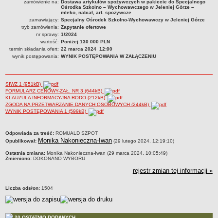
zamówienie na:
Dostawa artykułów spożywczych w pakiecie do Specjalnego
Ośrodka Szkolno – Wychowawczego w Jeleniej Górze –
PRACA W PLACÓWKACH OŚWIATWYCH
mleko, nabiał, art. spożywcze
zamawiający:
Specjalny Ośrodek Szkolno-Wychowawczy w Jeleniej Górze
ZARZĄDZENIA
tryb zamówienia:
Zapytanie ofertowe
PRZETARGI
nr sprawy:
1/2024
SPRAWOZDANIA FINANSOWE
wartość:
Poniżej 130 000 PLN
termin składania ofert:
22 marca 2024 12:00
2018
wynik postępowania:
WYNIK POSTĘPOWANIA W ZAŁĄCZENIU
2019
2020
SIWZ 1 (951kB)
2021
FORMULARZ CENOWY-ZAŁ. NR 3 (644kB)
KLAUZULA INFORMACYJNA RODO (212kB)
2022
ZGODA NA PRZETWARZANIE DANYCH OSOBOWYCH (244kB)
WYNIK POSTĘPOWANIA 1 (599kB)
2023
2024
metryczka
Odpowiada za treść:
ROMUALD SZPOT
2025
Monika Nakonieczna-Iwan
Opublikował:
(29 lutego 2024, 12:19:10)
OGŁOSZENIA
Ostatnia zmiana:
Monika Nakonieczna-Iwan (29 marca 2024, 10:05:49)
Zmieniono:
DOKONANO WYBORU
DEKLARACJA DOSTĘPNOŚCI
rejestr zmian tej informacji »
2021
2025
Liczba odsłon:
1504
RAPORTY O STANIE DOSTĘPNOŚCI
20 OSTATNIO DODANYCH