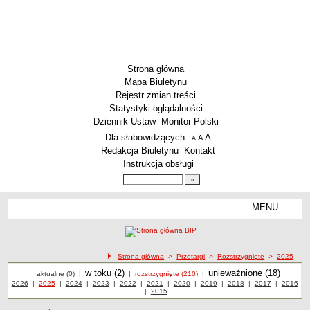
Strona główna
Mapa Biuletynu
Rejestr zmian treści
Statystyki oglądalności
Dziennik Ustaw
Monitor Polski
Menu dodatkowe
Dla słabowidzących
A
powiększ czcionkę
A
standardowy rozmiar czcionki
A
pomniejsz czcionkę
Redakcja Biuletynu
Kontakt
Instrukcja obsługi
Wyszukiwarka artykułów
Szukaj
MENU
Menu
AKTUALNOŚCI
SZKOLNICTWO
Żłobki i przedszkola
ścieżka nawigacji
Strona główna
>
Przetargi
>
Rozstrzygnięte
>
2025
Przetargi
Przetargi
Szkoły podstawowe
Przetargi
w toku (2)
Przetargi
unieważnione (18)
aktualne (0)
|
|
rozstrzygnięte (210)
|
Przetargi z roku
2026
|
Przetargi z roku
2025
|
Przetargi z roku
2024
|
Przetargi z roku
2023
|
Przetargi z roku
2022
|
Przetargi z roku
2021
|
Przetargi z roku
2020
|
Przetargi z roku
2019
|
Przetargi z roku
2018
|
Przetargi z roku
2017
|
2016
Przetargi
Szkoły ponadpodstawowe
|
Przetargi z roku
2015
z roku
Inne placówki