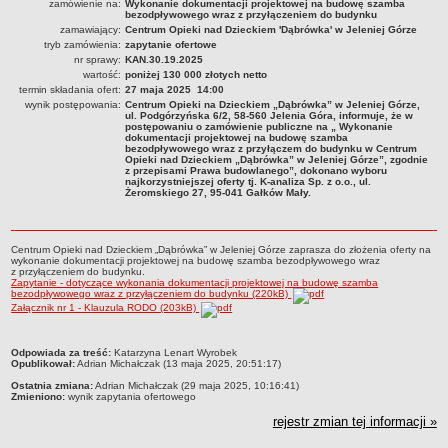
zamówienie na:
Wykonanie dokumentacji projektowej na budowę szamba
bezodpływowego wraz z przyłączeniem do budynku
PRACA W PLACÓWKACH OŚWIATWYCH
zamawiający:
Centrum Opieki nad Dzieckiem 'Dąbrówka' w Jeleniej Górze
ZARZĄDZENIA
tryb zamówienia:
zapytanie ofertowe
nr sprawy:
KAN.30.19.2025
PRZETARGI
wartość:
poniżej 130 000 złotych netto
SPRAWOZDANIA FINANSOWE
termin składania ofert:
27 maja 2025 14:00
2018
wynik postępowania:
Centrum Opieki na Dzieckiem „Dąbrówka” w Jeleniej Górze,
ul. Podgórzyńska 6/2, 58-560 Jelenia Góra, informuje, że w
postępowaniu o zamówienie publiczne na „ Wykonanie
2019
dokumentacji projektowej na budowę szamba
bezodpływowego wraz z przyłączem do budynku w Centrum
2020
Opieki nad Dzieckiem „Dąbrówka” w Jeleniej Górze”, zgodnie
z przepisami Prawa budowlanego”, dokonano wyboru
2021
najkorzystniejszej oferty tj. K-analiza Sp. z o.o., ul.
Żeromskiego 27, 95-041 Gałków Mały.
2022
2023
Centrum Opieki nad Dzieckiem „Dąbrówka” w Jeleniej Górze zaprasza do złożenia oferty na
2024
wykonanie dokumentacji projektowej na budowę szamba bezodpływowego wraz
z przyłączeniem do budynku.
Zapytanie - dotyczące wykonania dokumentacji projektowej na budowę szamba
2025
bezodpływowego wraz z przyłączeniem do budynku (220kB)
Załącznik nr 1 - Klauzula RODO (203kB)
OGŁOSZENIA
DEKLARACJA DOSTĘPNOŚCI
2021
metryczka
Odpowiada za treść:
Katarzyna Lenart Wyrobek
Opublikował:
Adrian Michałczak (13 maja 2025, 20:51:17)
2025
Ostatnia zmiana:
Adrian Michałczak (29 maja 2025, 10:16:41)
Zmieniono:
wynik zapytania ofertowego
RAPORTY O STANIE DOSTĘPNOŚCI
rejestr zmian tej informacji »