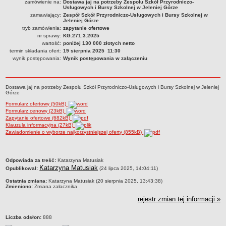
zamówienie na:
Dostawa jaj na potrzeby Zespołu Szkół Przyrodniczo-
Usługowych i Bursy Szkolnej w Jeleniej Górze
PRACA W PLACÓWKACH OŚWIATWYCH
zamawiający:
Zespół Szkół Przyrodniczo-Usługowych i Bursy Szkolnej w
Jeleniej Górze
ZARZĄDZENIA
tryb zamówienia:
zapytanie ofertowe
PRZETARGI
nr sprawy:
KG.271.3.2025
SPRAWOZDANIA FINANSOWE
wartość:
poniżej 130 000 złotych netto
termin składania ofert:
19 sierpnia 2025 11:30
2018
wynik postępowania:
Wynik postępowania w załączeniu
2019
2020
Dostawa jaj na potrzeby Zespołu Szkół Przyrodniczo-Usługowych i Bursy Szkolnej w Jeleniej
2021
Górze
Formularz ofertowy (50kB)
2022
Formularz cenowy (23kB)
Zapytanie ofertowe (682kB)
2023
Klauzula informacyjna (27kB)
2024
Zawiadomienie o wyborze najkorzystniejszej oferty (855kB)
2025
OGŁOSZENIA
metryczka
Odpowiada za treść:
Katarzyna Matusiak
DEKLARACJA DOSTĘPNOŚCI
Katarzyna Matusiak
Opublikował:
(24 lipca 2025, 14:04:11)
2021
Ostatnia zmiana:
Katarzyna Matusiak (20 sierpnia 2025, 13:43:38)
Zmieniono:
Zmiana załacznika
2025
rejestr zmian tej informacji »
RAPORTY O STANIE DOSTĘPNOŚCI
Liczba odsłon:
888