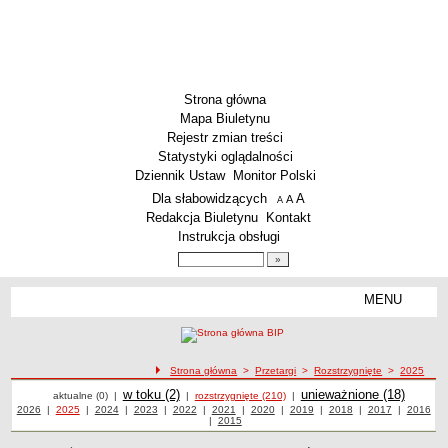
Strona główna
Mapa Biuletynu
Rejestr zmian treści
Statystyki oglądalności
Dziennik Ustaw
Monitor Polski
Menu dodatkowe
Dla słabowidzących
A
powiększ czcionkę
A
standardowy rozmiar czcionki
A
pomniejsz czcionkę
Redakcja Biuletynu
Kontakt
Instrukcja obsługi
Wyszukiwarka artykułów
Szukaj
MENU
Menu
AKTUALNOŚCI
SZKOLNICTWO
Żłobki i przedszkola
ścieżka nawigacji
Strona główna
>
Przetargi
>
Rozstrzygnięte
>
2025
Przetargi
Przetargi
Szkoły podstawowe
Przetargi
w toku (2)
Przetargi
unieważnione (18)
aktualne (0)
|
|
rozstrzygnięte (210)
|
Przetargi z roku
2026
|
Przetargi z roku
2025
|
Przetargi z roku
2024
|
Przetargi z roku
2023
|
Przetargi z roku
2022
|
Przetargi z roku
2021
|
Przetargi z roku
2020
|
Przetargi z roku
2019
|
Przetargi z roku
2018
|
Przetargi z roku
2017
|
2016
Przetargi
Szkoły ponadpodstawowe
|
Przetargi z roku
2015
z roku
Inne placówki