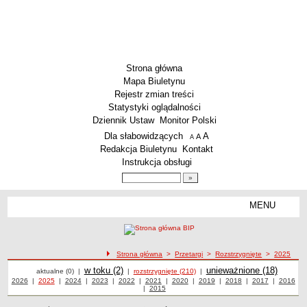
Strona główna
Mapa Biuletynu
Rejestr zmian treści
Statystyki oglądalności
Dziennik Ustaw
Monitor Polski
Menu dodatkowe
Dla słabowidzących
A
powiększ czcionkę
A
standardowy rozmiar czcionki
A
pomniejsz czcionkę
Redakcja Biuletynu
Kontakt
Instrukcja obsługi
Wyszukiwarka artykułów
Szukaj
MENU
Menu
AKTUALNOŚCI
SZKOLNICTWO
Żłobki i przedszkola
ścieżka nawigacji
Strona główna
>
Przetargi
>
Rozstrzygnięte
>
2025
Przetargi
Przetargi
Szkoły podstawowe
Przetargi
w toku (2)
Przetargi
unieważnione (18)
aktualne (0)
|
|
rozstrzygnięte (210)
|
Przetargi z roku
2026
|
Przetargi z roku
2025
|
Przetargi z roku
2024
|
Przetargi z roku
2023
|
Przetargi z roku
2022
|
Przetargi z roku
2021
|
Przetargi z roku
2020
|
Przetargi z roku
2019
|
Przetargi z roku
2018
|
Przetargi z roku
2017
|
2016
Przetargi
Szkoły ponadpodstawowe
|
Przetargi z roku
2015
z roku
Inne placówki