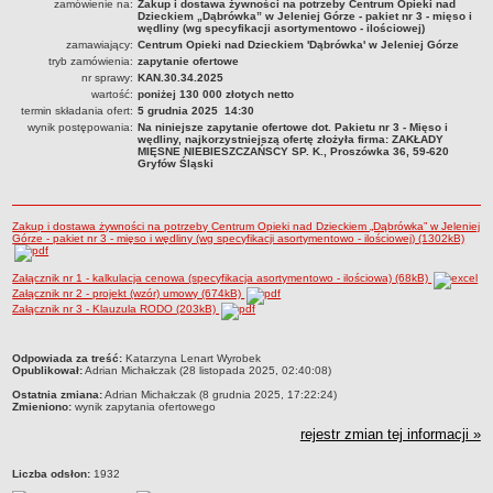
zamówienie na:
Zakup i dostawa żywności na potrzeby Centrum Opieki nad
Dzieckiem „Dąbrówka” w Jeleniej Górze - pakiet nr 3 - mięso i
PRACA W PLACÓWKACH OŚWIATWYCH
wędliny (wg specyfikacji asortymentowo - ilościowej)
zamawiający:
Centrum Opieki nad Dzieckiem 'Dąbrówka' w Jeleniej Górze
ZARZĄDZENIA
tryb zamówienia:
zapytanie ofertowe
PRZETARGI
nr sprawy:
KAN.30.34.2025
SPRAWOZDANIA FINANSOWE
wartość:
poniżej 130 000 złotych netto
termin składania ofert:
5 grudnia 2025 14:30
2018
wynik postępowania:
Na niniejsze zapytanie ofertowe dot. Pakietu nr 3 - Mięso i
wędliny, najkorzystniejszą ofertę złożyła firma: ZAKŁADY
2019
MIĘSNE NIEBIESZCZAŃSCY SP. K., Proszówka 36, 59-620
Gryfów Śląski
2020
2021
Zakup i dostawa żywności na potrzeby Centrum Opieki nad Dzieckiem „Dąbrówka” w Jeleniej
2022
Górze - pakiet nr 3 - mięso i wędliny (wg specyfikacji asortymentowo - ilościowej) (1302kB)
2023
Załącznik nr 1 - kalkulacja cenowa (specyfikacja asortymentowo - ilościowa) (68kB)
2024
Załącznik nr 2 - projekt (wzór) umowy (674kB)
Załącznik nr 3 - Klauzula RODO (203kB)
2025
OGŁOSZENIA
metryczka
Odpowiada za treść:
Katarzyna Lenart Wyrobek
DEKLARACJA DOSTĘPNOŚCI
Opublikował:
Adrian Michałczak (28 listopada 2025, 02:40:08)
2021
Ostatnia zmiana:
Adrian Michałczak (8 grudnia 2025, 17:22:24)
Zmieniono:
wynik zapytania ofertowego
2025
rejestr zmian tej informacji »
RAPORTY O STANIE DOSTĘPNOŚCI
Liczba odsłon:
1932