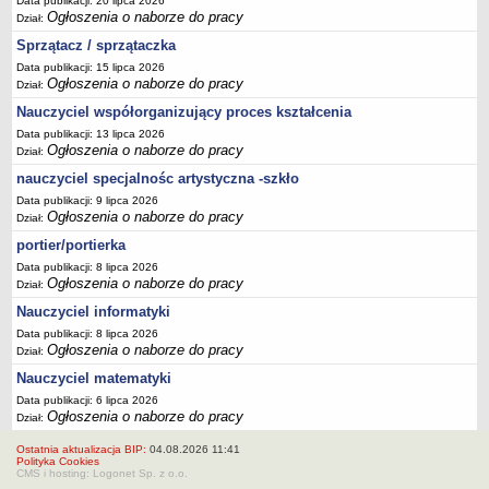
Data publikacji: 20 lipca 2026
Ogłoszenia o naborze do pracy
Dział:
Sprzątacz / sprzątaczka
Data publikacji: 15 lipca 2026
Ogłoszenia o naborze do pracy
Dział:
Nauczyciel współorganizujący proces kształcenia
Data publikacji: 13 lipca 2026
Ogłoszenia o naborze do pracy
Dział:
nauczyciel specjalnośc artystyczna -szkło
Data publikacji: 9 lipca 2026
Ogłoszenia o naborze do pracy
Dział:
portier/portierka
Data publikacji: 8 lipca 2026
Ogłoszenia o naborze do pracy
Dział:
Nauczyciel informatyki
Data publikacji: 8 lipca 2026
Ogłoszenia o naborze do pracy
Dział:
Nauczyciel matematyki
Data publikacji: 6 lipca 2026
Ogłoszenia o naborze do pracy
Dział:
Ostatnia aktualizacja BIP:
04.08.2026 11:41
Polityka Cookies
CMS i hosting: Logonet Sp. z o.o.