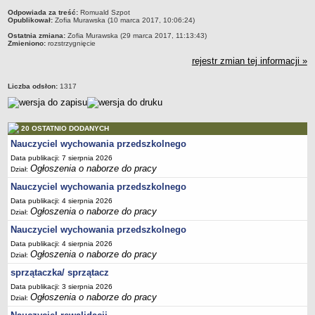
metryczka
Odpowiada za treść:
Romuald Szpot
Opublikował:
Zofia Murawska (10 marca 2017, 10:06:24)
Ostatnia zmiana:
Zofia Murawska (29 marca 2017, 11:13:43)
Zmieniono:
rozstrzygnięcie
rejestr zmian tej informacji »
Liczba odsłon:
1317
20 OSTATNIO DODANYCH
Nauczyciel wychowania przedszkolnego
Data publikacji: 7 sierpnia 2026
Ogłoszenia o naborze do pracy
Dział:
Nauczyciel wychowania przedszkolnego
Data publikacji: 4 sierpnia 2026
Ogłoszenia o naborze do pracy
Dział:
Nauczyciel wychowania przedszkolnego
Data publikacji: 4 sierpnia 2026
Ogłoszenia o naborze do pracy
Dział:
sprzątaczka/ sprzątacz
Data publikacji: 3 sierpnia 2026
Ogłoszenia o naborze do pracy
Dział: