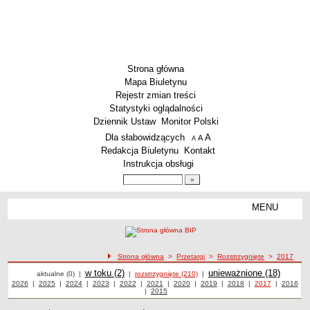
Strona główna
Mapa Biuletynu
Rejestr zmian treści
Statystyki oglądalności
Dziennik Ustaw
Monitor Polski
Menu dodatkowe
Dla słabowidzących
A
powiększ czcionkę
A
standardowy rozmiar czcionki
A
pomniejsz czcionkę
Redakcja Biuletynu
Kontakt
Instrukcja obsługi
Wyszukiwarka artykułów
Szukaj
MENU
Menu
AKTUALNOŚCI
SZKOLNICTWO
Żłobki i przedszkola
ścieżka nawigacji
Strona główna
>
Przetargi
>
Rozstrzygnięte
>
2017
Przetargi
Przetargi
Szkoły podstawowe
Przetargi
w toku (2)
Przetargi
unieważnione (18)
aktualne (0)
|
|
rozstrzygnięte (210)
|
Przetargi z roku
2026
|
Przetargi z roku
2025
|
Przetargi z roku
2024
|
Przetargi z roku
2023
|
Przetargi z roku
2022
|
Przetargi z roku
2021
|
Przetargi z roku
2020
|
Przetargi z roku
2019
|
Przetargi z roku
2018
|
Przetargi z roku
2017
|
2016
Przetargi
Szkoły ponadpodstawowe
|
Przetargi z roku
2015
z roku
Inne placówki