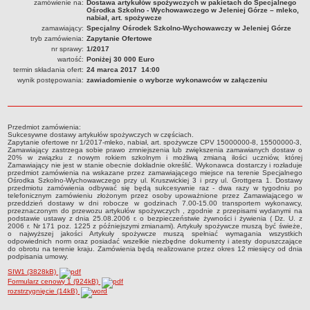
zamówienie na:
Dostawa artykułów spożywczych w pakietach do Specjalnego
Ośrodka Szkolno - Wychowawczego w Jeleniej Górze – mleko,
PRACA W PLACÓWKACH OŚWIATWYCH
nabiał, art. spożywcze
zamawiający:
Specjalny Ośrodek Szkolno-Wychowawczy w Jeleniej Górze
ZARZĄDZENIA
tryb zamówienia:
Zapytanie Ofertowe
PRZETARGI
nr sprawy:
1/2017
SPRAWOZDANIA FINANSOWE
wartość:
Poniżej 30 000 Euro
termin składania ofert:
24 marca 2017 14:00
2018
wynik postępowania:
zawiadomienie o wyborze wykonawców w załączeniu
2019
2020
2021
Przedmiot zamówienia:
Sukcesywne dostawy artykułów spożywczych w częściach.
Zapytanie ofertowe nr 1/2017-mleko, nabiał, art. spożywcze CPV 15000000-8, 15500000-3,
2022
Zamawiający zastrzega sobie prawo zmniejszenia lub zwiększenia zamawianych dostaw o
20% w związku z nowym rokiem szkolnym i możliwą zmianą ilości uczniów, której
2023
Zamawiający nie jest w stanie obecnie dokładnie określić. Wykonawca dostarczy i rozładuje
przedmiot zamówienia na wskazane przez zamawiającego miejsce na terenie Specjalnego
2024
Ośrodka Szkolno-Wychowawczego przy ul. Kruszwickiej 3 i przy ul. Grottgera 1. Dostawy
przedmiotu zamówienia odbywać się będą sukcesywnie raz - dwa razy w tygodniu po
telefonicznym zamówieniu złożonym przez osoby upoważnione przez Zamawiającego w
2025
przeddzień dostawy w dni robocze w godzinach 7.00-15.00 transportem wykonawcy,
przeznaczonym do przewozu artykułów spożywczych , zgodnie z przepisami wydanymi na
OGŁOSZENIA
podstawie ustawy z dnia 25.08.2006 r. o bezpieczeństwie żywności i żywienia ( Dz. U. z
2006 r. Nr 171 poz. 1225 z późniejszymi zmianami). Artykuły spożywcze muszą być świeże,
DEKLARACJA DOSTĘPNOŚCI
o najwyższej jakości Artykuły spożywcze muszą spełniać wymagania wszystkich
odpowiednich norm oraz posiadać wszelkie niezbędne dokumenty i atesty dopuszczające
2021
do obrotu na terenie kraju. Zamówienia będą realizowane przez okres 12 miesięcy od dnia
podpisania umowy.
2025
SIW1 (3828kB)
RAPORTY O STANIE DOSTĘPNOŚCI
Formularz cenowy 1 (924kB)
rozstrzygnięcie (14kB)