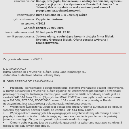
zamówienie na:
Usługę przeglądu, konserwacji i obsługi technicznej systemu
sygnalizacji pożaru i oddymiania w Bursie Szkolnej nr 1 w
PRACA W PLACÓWKACH OŚWIATWYCH
Jeleniej Górze zgodnie ze wskazaniami producenta i
przepisami przeciwpożarowymi.
ZARZĄDZENIA
zamawiający:
Bursa Szkolna nr 1 w Jeleniej Górze
PRZETARGI
tryb zamówienia:
Zapytanie ofertowe
nr sprawy:
4/2018
SPRAWOZDANIA FINANSOWE
wartość:
poniżej 30 000 euro
2018
termin składania ofert:
30 listopada 2018 12:00
wynik postępowania:
Jedyną ofertę, spełniającą kryteria złożyła firma Bielak
2019
Systemy Grzegorz Bielak. Oferta została wybrana i
zaakceptowana.
2020
2021
Zapytanie ofertowe nr 4/2018
2022
2023
I. ZAMAWIAJĄCY
Bursa Szkolna nr 1 w Jeleniej Górze, ulica Jana Kilińskiego 5,7.
2024
Jednostka budżetowa Miasta Jeleniej Góry
II. OPIS PRZEDMIOTU ZAMÓWIENIA:
2025
•
Przeglądu, konserwacji i obsługi technicznej systemu sygnalizacji pożaru i oddymiania
OGŁOSZENIA
w Bursie Szkolnej nr 1 w Jeleniej Górze zgodnie ze wskazaniami producenta i przepisami
przeciwpożarowymi. Instalacja alarmu ppoż. i oddymiania klatki schodowej oparta jest na
DEKLARACJA DOSTĘPNOŚCI
centrali FAP 544 firmy Elkron (Dystrybutor MiWi URMET) – dwie pętle, czujki adresowane
typu FM 500, FDT 500, FDOT 5000, razem 104 czujek. W razie potrzeby w Bursie
2021
udostępniana jest szczegółową dokumentacja techniczna systemu..
•
Warunkiem świadczenia usługi jest posiadanie przez Oferenta autoryzacji do obsługi
2025
systemu sygnalizacji pożaru opartej na centrali FAP 544 firmy Elkron.
•
W przypadkach awaryjnych lub wymagających natychmiastowej interwencji, Oferent
RAPORTY O STANIE DOSTĘPNOŚCI
przystąpi niezwłocznie do działania mającego na celu usunięcie problemu, nie później
jednak niż w ciągu 6h , po otrzymaniu zgłoszenia telefonicznego.
•
Oferent zobowiązany jest do udzielenia gwarancji na wykonane naprawy, na okres 3
miesięcy od daty wykonania usługi.