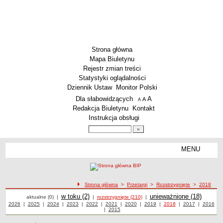
Strona główna
Mapa Biuletynu
Rejestr zmian treści
Statystyki oglądalności
Dziennik Ustaw
Monitor Polski
Menu dodatkowe
Dla słabowidzących
A
powiększ czcionkę
A
standardowy rozmiar czcionki
A
pomniejsz czcionkę
Redakcja Biuletynu
Kontakt
Instrukcja obsługi
Wyszukiwarka artykułów
Szukaj
MENU
Menu
AKTUALNOŚCI
SZKOLNICTWO
Żłobki i przedszkola
ścieżka nawigacji
Strona główna
>
Przetargi
>
Rozstrzygnięte
>
2018
Przetargi
Przetargi
Szkoły podstawowe
Przetargi
w toku (2)
Przetargi
unieważnione (18)
aktualne (0)
|
|
rozstrzygnięte (210)
|
Przetargi z roku
2026
|
Przetargi z roku
2025
|
Przetargi z roku
2024
|
Przetargi z roku
2023
|
Przetargi z roku
2022
|
Przetargi z roku
2021
|
Przetargi z roku
2020
|
Przetargi z roku
2019
|
Przetargi z roku
2018
|
Przetargi z roku
2017
|
2016
Przetargi
Szkoły ponadpodstawowe
|
Przetargi z roku
2015
z roku
Inne placówki