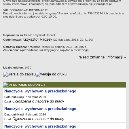
O wyborze najkorzystniejszej oferty Zamawiający zawiadomi oferentów za pośrednictwem
strony internetowej znajdującej się pod adresem http://edukacja.bip.jeleniagora.pl
VIII. DODATKOWE INFORMACJE
Dodatkowych informacji udziela Krzysztof Raczek: telefonicznie 756453270 lub osobiście w
siedzibie Bursy w godzinach 9:00-15:00.
metryczka
Odpowiada za treść:
Krzysztof Raczek
Krzysztof Raczek
Opublikował:
(22 listopada 2018, 22:41:50)
Ostatnia zmiana:
Krzysztof Raczek (4 grudnia 2018, 15:35:35)
Zmieniono:
Wprowadzono rozstrzygnięcie zapytania ofertowego.
rejestr zmian tej informacji »
Liczba odsłon:
1450
20 OSTATNIO DODANYCH
Nauczyciel wychowania przedszkolnego
Data publikacji: 7 sierpnia 2026
Ogłoszenia o naborze do pracy
Dział:
Nauczyciel wychowania przedszkolnego
Data publikacji: 4 sierpnia 2026
Ogłoszenia o naborze do pracy
Dział:
Nauczyciel wychowania przedszkolnego