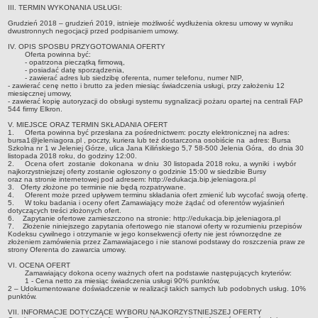
III. TERMIN WYKONANIA USŁUGI:
Grudzień 2018 – grudzień 2019, istnieje możliwość wydłużenia okresu umowy w wyniku
dwustronnych negocjacji przed podpisaniem umowy.
IV. OPIS SPOSBU PRZYGOTOWANIA OFERTY
Oferta powinna być:
- opatrzona pieczątką firmową,
- posiadać datę sporządzenia,
- zawierać adres lub siedzibę oferenta, numer telefonu, numer NIP,
- zawierać cenę netto i brutto za jeden miesiąc świadczenia usługi, przy założeniu 12
miesięcznej umowy,
- zawierać kopię autoryzacji do obsługi systemu sygnalizacji pożaru opartej na centrali FAP
544 firmy Elkron.
V. MIEJSCE ORAZ TERMIN SKŁADANIA OFERT
1.
Oferta powinna być przesłana za pośrednictwem: poczty elektronicznej na adres:
bursa1@jeleniagora.pl , poczty, kuriera lub też dostarczona osobiście na adres: Bursa
Szkolna nr 1 w Jeleniej Górze, ulica Jana Kilińskiego 5,7 58-500 Jelenia Góra, do dnia 30
listopada 2018 roku, do godziny 12:00.
2.
Ocena ofert zostanie dokonana w dniu 30 listopada 2018 roku, a wyniki i wybór
najkorzystniejszej oferty zostanie ogłoszony o godzinie 15:00 w siedzibie Bursy
oraz na stronie internetowej pod adresem: http://edukacja.bip.jeleniagora.pl
3. Oferty złożone po terminie nie będą rozpatrywane.
4.
Oferent może przed upływem terminu składania ofert zmienić lub wycofać swoją ofertę.
5.
W toku badania i oceny ofert Zamawiający może żądać od oferentów wyjaśnień
dotyczących treści złożonych ofert.
6. Zapytanie ofertowe zamieszczono na stronie: http://edukacja.bip.jeleniagora.pl
7. Złożenie niniejszego zapytania ofertowego nie stanowi oferty w rozumieniu przepisów
Kodeksu cywilnego i otrzymanie w jego konsekwencji oferty nie jest równorzędne ze
złożeniem zamówienia przez Zamawiajacego i nie stanowi podstawy do roszczenia praw ze
strony Oferenta do zawarcia umowy.
VI. OCENA OFERT
Zamawiający dokona oceny ważnych ofert na podstawie następujących kryteriów:
1 - Cena netto za miesiąc świadczenia usługi 90% punktów,
2 – Udokumentowane doświadczenie w realizacji takich samych lub podobnych usług. 10%
punktów.
VII. INFORMACJE DOTYCZĄCE WYBORU NAJKORZYSTNIEJSZEJ OFERTY