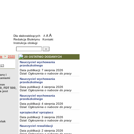
BIP - Szkoły i placówki wychowawcze mias
Menu dodatkowe
A
powiększ czcionkę
A
standardowy rozmiar czcionki
Dla słabowidzących
A
pomniejsz czcionkę
Redakcja Biuletynu
Kontakt
Instrukcja obsługi
Wyszukiwarka artykułów
Szukaj
te
>
2020
20 OSTATNIO DODANYCH
Nauczyciel wychowania
 roku
zetargi z roku
015
przedszkolnego
Data publikacji: 7 sierpnia 2026
Dział:
Ogłoszenia o naborze do pracy
aru i
zaniami
Nauczyciel wychowania
i
przedszkolnego
kron
Data publikacji: 4 sierpnia 2026
0, FDT 500,
Dział:
Ogłoszenia o naborze do pracy
a jest
Nauczyciel wychowania
przedszkolnego
Data publikacji: 4 sierpnia 2026
Dział:
Ogłoszenia o naborze do pracy
sprzątaczka/ sprzątacz
Data publikacji: 3 sierpnia 2026
Dział:
Ogłoszenia o naborze do pracy
elak
Nauczyciel rewalidacji
Data publikacji: 2 sierpnia 2026
Dział:
Ogłoszenia o naborze do pracy