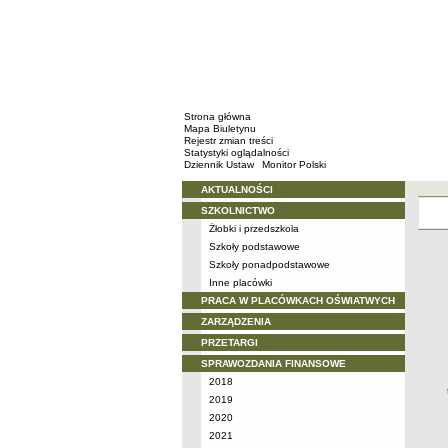
Strona główna
Mapa Biuletynu
Rejestr zmian treści
Statystyki oglądalności
Dziennik Ustaw
Monitor Polski
AKTUALNOŚCI
Menu
SZKOLNICTWO
Żłobki i przedszkola
Szkoły podstawowe
Szkoły ponadpodstawowe
Inne placówki
PRACA W PLACÓWKACH OŚWIATWYCH
ZARZĄDZENIA
PRZETARGI
SPRAWOZDANIA FINANSOWE
2018
2019
2020
2021