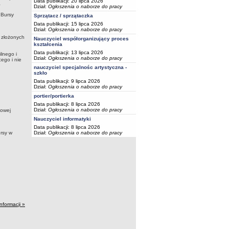
Data publikacji: 20 lipca 2026
a
Dział:
Ogłoszenia o naborze do pracy
 Bursy
Sprzątacz / sprzątaczka
Data publikacji: 15 lipca 2026
Dział:
Ogłoszenia o naborze do pracy
 złożonych
Nauczyciel współorganizujący proces
kształcenia
Data publikacji: 13 lipca 2026
lnego i
Dział:
Ogłoszenia o naborze do pracy
ego i nie
nauczyciel specjalnośc artystyczna -
szkło
Data publikacji: 9 lipca 2026
Dział:
Ogłoszenia o naborze do pracy
portier/portierka
Data publikacji: 8 lipca 2026
Dział:
Ogłoszenia o naborze do pracy
towej
Nauczyciel informatyki
Data publikacji: 8 lipca 2026
ursy w
Dział:
Ogłoszenia o naborze do pracy
informacji »