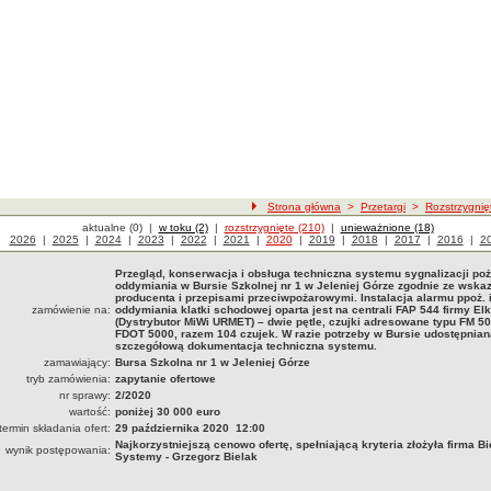
ścieżka nawigacji
Strona główna
>
Przetargi
>
Rozstrzygnię
Przetargi
aktualne (0)
|
Przetargi
w toku (2)
|
Przetargi
rozstrzygnięte (210)
|
Przetargi
unieważnione (18)
Przetargi z roku
2026
|
Przetargi z roku
2025
|
Przetargi z roku
2024
|
Przetargi z roku
2023
|
Przetargi z roku
2022
|
Przetargi z roku
2021
|
Przetargi z roku
2020
|
Przetargi z roku
2019
|
Przetargi z roku
2018
|
Przetargi z roku
2017
|
Przetargi z
2016
|
Pr
2
Przegląd, konserwacja i obsługa techniczna systemu sygnalizacji poż
oddymiania w Bursie Szkolnej nr 1 w Jeleniej Górze zgodnie ze wska
producenta i przepisami przeciwpożarowymi. Instalacja alarmu ppoż. 
zamówienie na:
oddymiania klatki schodowej oparta jest na centrali FAP 544 firmy El
(Dystrybutor MiWi URMET) – dwie pętle, czujki adresowane typu FM 50
FDOT 5000, razem 104 czujek. W razie potrzeby w Bursie udostępnian
szczegółową dokumentacja techniczna systemu.
zamawiający:
Bursa Szkolna nr 1 w Jeleniej Górze
tryb zamówienia:
zapytanie ofertowe
nr sprawy:
2/2020
wartość:
poniżej 30 000 euro
termin składania ofert:
29 października 2020 12:00
Najkorzystniejszą cenowo ofertę, spełniającą kryteria złożyła firma Bi
wynik postępowania:
Systemy - Grzegorz Bielak