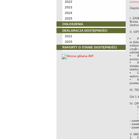
2022
2023
Zapyta
2024
I. ZA
2025
Bursa 
OGŁOSZENIA
Jednos
DEKLARACJA DOSTĘPNOŚCI
II. O
2021
•
P
2025
w Jele
oddymi
RAPORTY O STANIE DOSTĘPNOŚCI
czujki
udostę
•
W
pożaru
•
W
działa
telefo
•
O
wykona
•
N
powiad
III. 
Od 1 l
IV. 
O
-
-
-
- zawi
- zawi
- zawi
V. MI
1.
O