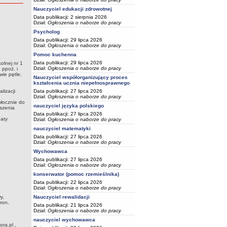
Nauczyciel edukacji zdrowotnej
Data publikacji: 2 sierpnia 2026
Dział:
Ogłoszenia o naborze do pracy
Psycholog
Data publikacji: 29 lipca 2026
Dział:
Ogłoszenia o naborze do pracy
Pomoc kuchenna
Data publikacji: 29 lipca 2026
olnej nr 1
Dział:
Ogłoszenia o naborze do pracy
 ppoż. i
wie pętle,
Nauczyciel współorganizujący proces
kształcenia ucznia niepełnosprawnego
lizacji
Data publikacji: 27 lipca 2026
Dział:
Ogłoszenia o naborze do pracy
włocznie do
nauczyciel języka polskiego
oszenia
Data publikacji: 27 lipca 2026
daty
Dział:
Ogłoszenia o naborze do pracy
nauczyciel matematyki
Data publikacji: 27 lipca 2026
Dział:
Ogłoszenia o naborze do pracy
Wychowawca
Data publikacji: 27 lipca 2026
Dział:
Ogłoszenia o naborze do pracy
konserwator (pomoc rzemieślnika)
Data publikacji: 22 lipca 2026
Dział:
Ogłoszenia o naborze do pracy
wy,
Nauczyciel rewalidacji
ron,
Data publikacji: 21 lipca 2026
Dział:
Ogłoszenia o naborze do pracy
nauczyciel wychowawca
ra.pl ,