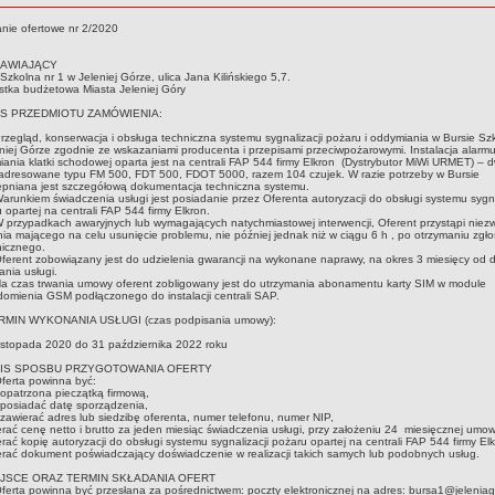
nie ofertowe nr 2/2020
MAWIAJĄCY
Szkolna nr 1 w Jeleniej Górze, ulica Jana Kilińskiego 5,7.
tka budżetowa Miasta Jeleniej Góry
PIS PRZEDMIOTU ZAMÓWIENIA:
rzegląd, konserwacja i obsługa techniczna systemu sygnalizacji pożaru i oddymiania w Bursie Szk
niej Górze zgodnie ze wskazaniami producenta i przepisami przeciwpożarowymi. Instalacja alarmu
ania klatki schodowej oparta jest na centrali FAP 544 firmy Elkron (Dystrybutor MiWi URMET) – d
 adresowane typu FM 500, FDT 500, FDOT 5000, razem 104 czujek. W razie potrzeby w Bursie
pniana jest szczegółową dokumentacja techniczna systemu.
arunkiem świadczenia usługi jest posiadanie przez Oferenta autoryzacji do obsługi systemu sygna
 opartej na centrali FAP 544 firmy Elkron.
 przypadkach awaryjnych lub wymagających natychmiastowej interwencji, Oferent przystąpi niez
nia mającego na celu usunięcie problemu, nie później jednak niż w ciągu 6 h , po otrzymaniu zgł
nicznego.
ferent zobowiązany jest do udzielenia gwarancji na wykonane naprawy, na okres 3 miesięcy od 
nia usługi.
a czas trwania umowy oferent zobligowany jest do utrzymania abonamentu karty SIM w module
omienia GSM podłączonego do instalacji centrali SAP.
TERMIN WYKONANIA USŁUGI (czas podpisania umowy):
istopada 2020 do 31 października 2022 roku
OPIS SPOSBU PRZYGOTOWANIA OFERTY
ferta powinna być:
 opatrzona pieczątką firmową,
 posiadać datę sporządzenia,
 zawierać adres lub siedzibę oferenta, numer telefonu, numer NIP,
erać cenę netto i brutto za jeden miesiąc świadczenia usługi, przy założeniu 24 miesięcznej umo
erać kopię autoryzacji do obsługi systemu sygnalizacji pożaru opartej na centrali FAP 544 firmy Elk
erać dokument poświadczający doświadczenie w realizacji takich samych lub podobnych usług.
EJSCE ORAZ TERMIN SKŁADANIA OFERT
ferta powinna być przesłana za pośrednictwem: poczty elektronicznej na adres: bursa1@jeleniago