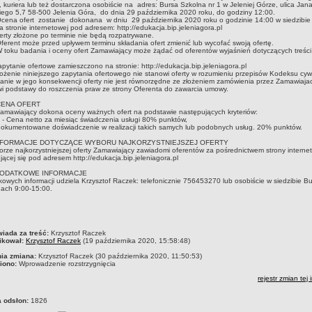
, kuriera lub też dostarczona osobiście na adres: Bursa Szkolna nr 1 w Jeleniej Górze, ulica Jan
kiego 5,7 58-500 Jelenia Góra, do dnia 29 października 2020 roku, do godziny 12:00.
cena ofert zostanie dokonana w dniu 29 października 2020 roku o godzinie 14:00 w siedzibie
a stronie internetowej pod adresem: http://edukacja.bip.jeleniagora.pl
rty złożone po terminie nie będą rozpatrywane.
ferent może przed upływem terminu składania ofert zmienić lub wycofać swoją ofertę.
 toku badania i oceny ofert Zamawiający może żądać od oferentów wyjaśnień dotyczących treści
ytanie ofertowe zamieszczono na stronie: http://edukacja.bip.jeleniagora.pl
żenie niniejszego zapytania ofertowego nie stanowi oferty w rozumieniu przepisów Kodeksu cywi
anie w jego konsekwencji oferty nie jest równorzędne ze złożeniem zamówienia przez Zamawiajac
i podstawy do roszczenia praw ze strony Oferenta do zawarcia umowy.
CENA OFERT
amawiający dokona oceny ważnych ofert na podstawie następujących kryteriów:
 - Cena netto za miesiąc świadczenia usługi 80% punktów,
okumentowane doświadczenie w realizacji takich samych lub podobnych usług. 20% punktów.
 INFORMACJE DOTYCZĄCE WYBORU NAJKORZYSTNIEJSZEJ OFERTY
rze najkorzystniejszej oferty Zamawiający zawiadomi oferentów za pośrednictwem strony interne
jącej się pod adresem http://edukacja.bip.jeleniagora.pl
 DODATKOWE INFORMACJE
owych informacji udziela Krzysztof Raczek: telefonicznie 756453270 lub osobiście w siedzibie B
ach 9:00-15:00.
czka
iada za treść:
Krzysztof Raczek
ikował:
Krzysztof Raczek
(19 października 2020, 15:58:48)
nia zmiana:
Krzysztof Raczek (30 października 2020, 11:50:53)
iono:
Wprowadzenie rozstrzygnięcia
rejestr zmian tej 
a odsłon:
1826