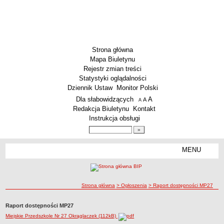
Strona główna
Mapa Biuletynu
Rejestr zmian treści
Statystyki oglądalności
Dziennik Ustaw
Monitor Polski
Menu dodatkowe
Dla słabowidzących
A
powiększ czcionkę
A
standardowy rozmiar czcionki
A
pomniejsz czcionkę
Redakcja Biuletynu
Kontakt
Instrukcja obsługi
Wyszukiwarka artykułów
Szukaj
MENU
Menu
AKTUALNOŚCI
SZKOLNICTWO
Żłobki i przedszkola
ścieżka nawigacji
Strona główna
> Ogłoszenia
> Raport dostępności MP27
Szkoły podstawowe
Raport dostępności MP27
Szkoły ponadpodstawowe
Miejskie Przedszkole Nr 27 Okrąglaczek (112kB)
Inne placówki