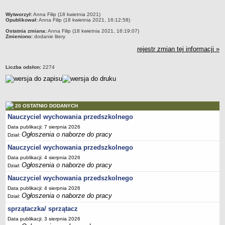
PRACA W PLACÓWKACH OŚWIATWYCH
metryczka
Wytworzył:
Anna Filip (18 kwietnia 2021)
Opublikował:
Anna Filip (18 kwietnia 2021, 16:12:58)
ZARZĄDZENIA
Ostatnia zmiana:
Anna Filip (18 kwietnia 2021, 16:19:07)
PRZETARGI
Zmieniono:
dodanie litery
SPRAWOZDANIA FINANSOWE
rejestr zmian tej informacji »
2018
2019
Liczba odsłon:
2274
2020
2021
2022
20 OSTATNIO DODANYCH
Nauczyciel wychowania przedszkolnego
2023
Data publikacji: 7 sierpnia 2026
2024
Ogłoszenia o naborze do pracy
Dział:
2025
Nauczyciel wychowania przedszkolnego
OGŁOSZENIA
Data publikacji: 4 sierpnia 2026
Ogłoszenia o naborze do pracy
Dział:
DEKLARACJA DOSTĘPNOŚCI
2021
Nauczyciel wychowania przedszkolnego
Data publikacji: 4 sierpnia 2026
2025
Ogłoszenia o naborze do pracy
Dział:
RAPORTY O STANIE DOSTĘPNOŚCI
sprzątaczka/ sprzątacz
Data publikacji: 3 sierpnia 2026