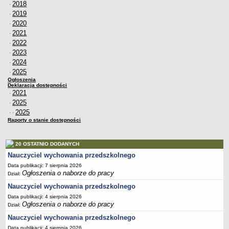
2018
·
PRACA W PLACÓWKACH OŚWIATWYCH
2019
·
ZARZĄDZENIA
2020
·
2021
PRZETARGI
·
2022
SPRAWOZDANIA FINANSOWE
·
2023
·
2018
2024
·
2019
2025
·
Ogłoszenia
2020
Deklaracja dostępności
2021
2021
·
2025
·
2022
2025
· ·
2023
Raporty o stanie dostępności
2024
20 OSTATNIO DODANYCH
2025
Nauczyciel wychowania przedszkolnego
OGŁOSZENIA
Data publikacji: 7 sierpnia 2026
DEKLARACJA DOSTĘPNOŚCI
Ogłoszenia o naborze do pracy
Dział:
2021
Nauczyciel wychowania przedszkolnego
2025
Data publikacji: 4 sierpnia 2026
Ogłoszenia o naborze do pracy
Dział:
RAPORTY O STANIE DOSTĘPNOŚCI
Nauczyciel wychowania przedszkolnego
Data publikacji: 4 sierpnia 2026