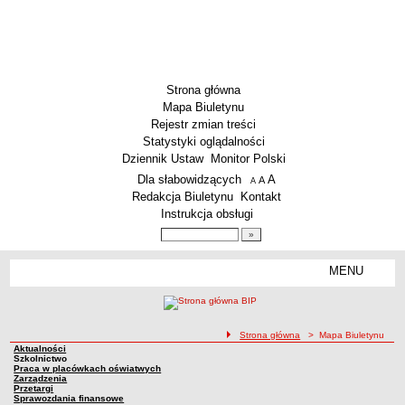
Strona główna
Mapa Biuletynu
Rejestr zmian treści
Statystyki oglądalności
Dziennik Ustaw
Monitor Polski
Menu dodatkowe
Dla słabowidzących
A
powiększ czcionkę
A
standardowy rozmiar czcionki
A
pomniejsz czcionkę
Redakcja Biuletynu
Kontakt
Instrukcja obsługi
Wyszukiwarka artykułów
Szukaj
MENU
Menu
AKTUALNOŚCI
SZKOLNICTWO
Żłobki i przedszkola
ścieżka nawigacji
Strona główna
> Mapa Biuletynu
Aktualności
Szkoły podstawowe
Mapa Biuletynu
Szkolnictwo
Praca w placówkach oświatwych
Zarządzenia
Szkoły ponadpodstawowe
Przetargi
Sprawozdania finansowe
Inne placówki