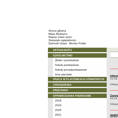
Strona główna
Mapa Biuletynu
Rejestr zmian treści
Statystyki oglądalności
Dziennik Ustaw
Monitor Polski
AKTUALNOŚCI
Menu
SZKOLNICTWO
Aktualno
Żłobki i przedszkola
Szkoły podstawowe
Szkoły ponadpodstawowe
Inne placówki
Inform
01.04
PRACA W PLACÓWKACH OŚWIATWYCH
Usług
ZARZĄDZENIA
PRZETARGI
Zapyt
SPRAWOZDANIA FINANSOWE
04.03
2018
Usług
2019
2020
2021
NABÓ