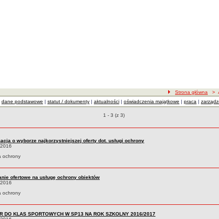
ścieżka nawigacji
Strona główna
> Ak
dane podstawowe
|
statut / dokumenty
|
aktualności
|
oświadczenia majątkowe
|
praca
|
zarządz
ści
Aktualności o pozycjach
1 - 3 (z 3)
acja o wyborze najkorzystniejszej oferty dot. usługi ochrony
.2016
a ochrony
anie ofertowe na usługę ochrony obiektów
.2016
a ochrony
R DO KLAS SPORTOWYCH W SP13 NA ROK SZKOLNY 2016/2017