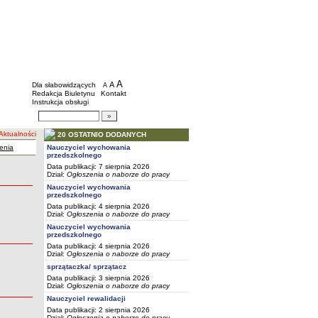
BIP - Szkoły i placówki wychowawcze mias
Menu dodatkowe
A
powiększ czcionkę
A
standardowy rozmiar czcionki
Dla słabowidzących
A
pomniejsz czcionkę
Redakcja Biuletynu
Kontakt
Instrukcja obsługi
Wyszukiwarka artykułów
Szukaj
tualności
20 OSTATNIO DODANYCH
enia
Nauczyciel wychowania
przedszkolnego
Data publikacji: 7 sierpnia 2026
Dział:
Ogłoszenia o naborze do pracy
Nauczyciel wychowania
przedszkolnego
Data publikacji: 4 sierpnia 2026
Dział:
Ogłoszenia o naborze do pracy
Nauczyciel wychowania
przedszkolnego
Data publikacji: 4 sierpnia 2026
Dział:
Ogłoszenia o naborze do pracy
sprzątaczka/ sprzątacz
Data publikacji: 3 sierpnia 2026
Dział:
Ogłoszenia o naborze do pracy
Nauczyciel rewalidacji
Data publikacji: 2 sierpnia 2026
Dział:
Ogłoszenia o naborze do pracy