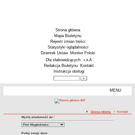
Strona główna
Mapa Biuletynu
Rejestr zmian treści
Statystyki oglądalności
Dziennik Ustaw
Monitor Polski
Menu dodatkowe
Dla słabowidzących
A
powiększ czcionkę
A
standardowy rozmiar czcionki
A
pomniejsz czcionkę
Redakcja Biuletynu
Kontakt
Instrukcja obsługi
Wyszukiwarka artykułów
Szukaj
MENU
Menu
AKTUALNOŚCI
SZKOLNICTWO
Żłobki i przedszkola
ścieżka nawigacji
Strona główna
> Kontakt
Kontakt z Redakcją BIP
Wyślij wiadomość do
*
Szkoły podstawowe
Kontakt
Szkoły ponadpodstawowe
Podaj swoje dane
Inne placówki