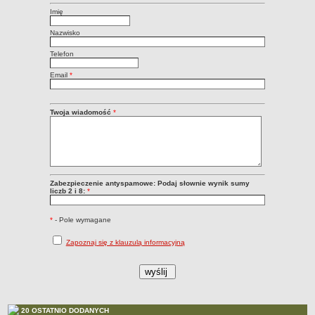
Imię
PRACA W PLACÓWKACH OŚWIATWYCH
ZARZĄDZENIA
Nazwisko
PRZETARGI
Telefon
SPRAWOZDANIA FINANSOWE
2018
Email
*
2019
2020
Twoja wiadomość
*
2021
2022
2023
2024
Zabezpieczenie antyspamowe: Podaj słownie wynik sumy
liczb 2 i 8:
*
2025
OGŁOSZENIA
*
- Pole wymagane
DEKLARACJA DOSTĘPNOŚCI
Zapoznaj się z klauzulą informacyjną
2021
2025
RAPORTY O STANIE DOSTĘPNOŚCI
20 OSTATNIO DODANYCH