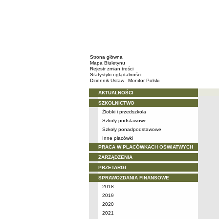
Strona główna
Mapa Biuletynu
Rejestr zmian treści
Statystyki oglądalności
Dziennik Ustaw
Monitor Polski
AKTUALNOŚCI
Menu
Konta
SZKOLNICTWO
Kontakt
Żłobki i przedszkola
Szkoły podstawowe
Szkoły ponadpodstawowe
Inne placówki
PRACA W PLACÓWKACH OŚWIATWYCH
ZARZĄDZENIA
PRZETARGI
SPRAWOZDANIA FINANSOWE
2018
2019
2020
2021