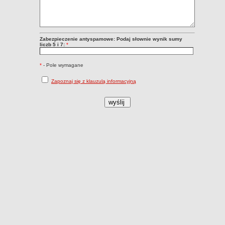
Zabezpieczenie antyspamowe: Podaj słownie wynik sumy
liczb 5 i 7:
*
*
- Pole wymagane
Zapoznaj się z klauzulą informacyjną