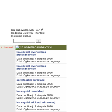
BIP - Szkoły i placówki wychowawcze mias
Menu dodatkowe
A
powiększ czcionkę
A
standardowy rozmiar czcionki
Dla słabowidzących
A
pomniejsz czcionkę
Redakcja Biuletynu
Kontakt
Instrukcja obsługi
Wyszukiwarka artykułów
Szukaj
> Kontakt
20 OSTATNIO DODANYCH
Nauczyciel wychowania
przedszkolnego
Data publikacji: 4 sierpnia 2026
Dział:
Ogłoszenia o naborze do pracy
Nauczyciel wychowania
przedszkolnego
Data publikacji: 4 sierpnia 2026
Dział:
Ogłoszenia o naborze do pracy
sprzątaczka/ sprzątacz
Data publikacji: 3 sierpnia 2026
Dział:
Ogłoszenia o naborze do pracy
Nauczyciel rewalidacji
Data publikacji: 2 sierpnia 2026
Dział:
Ogłoszenia o naborze do pracy
Nauczyciel edukacji zdrowotnej
Data publikacji: 2 sierpnia 2026
Dział:
Ogłoszenia o naborze do pracy