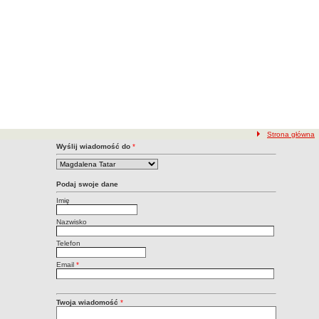
ścieżka nawigacji
Strona główna
kt z Redakcją BIP
Wyślij wiadomość do
*
Podaj swoje dane
Imię
Nazwisko
Telefon
Email
*
Twoja wiadomość
*