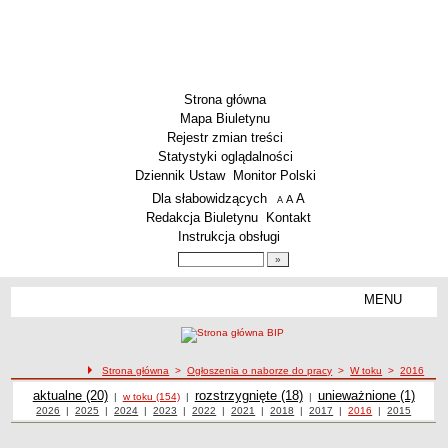
Strona główna
Mapa Biuletynu
Rejestr zmian treści
Statystyki oglądalności
Dziennik Ustaw
Monitor Polski
Menu dodatkowe
Dla słabowidzących
A
powiększ czcionkę
A
standardowy rozmiar czcionki
A
pomniejsz czcionkę
Redakcja Biuletynu
Kontakt
Instrukcja obsługi
Wyszukiwarka artykułów
Szukaj
MENU
Menu
AKTUALNOŚCI
SZKOLNICTWO
Żłobki i przedszkola
Strona główna
>
Ogłoszenia o naborze do pracy
>
W toku
>
2016
Ogłoszenia o naborze
Szkoły podstawowe
Ogłoszenia o naborze
aktualne (20)
Ogłoszenia o naborze
rozstrzygnięte (18)
Ogłoszenia o naborze
unieważnione (1)
Ogłoszenia o naborze do pracy w toku z 2016 roku
|
w toku (154)
|
|
Ogłoszenia o naborze z roku
2026
|
Ogłoszenia o naborze z roku
2025
|
Ogłoszenia o naborze z roku
2024
|
Ogłoszenia o naborze z roku
2023
|
Ogłoszenia o naborze z roku
2022
|
Ogłoszenia o naborze z roku
2021
|
Ogłoszenia o naborze z roku
2018
|
Ogłoszenia o naborze z roku
2017
|
2016
Ogłoszenia o
|
2015
Ogłoszenia
Szkoły ponadpodstawowe
naborze z roku
o naborze z
roku
Inne placówki