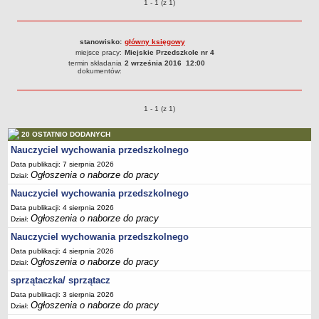
Ogłoszenia o naborze o pozycjach
1 - 1 (z 1)
PRACA W PLACÓWKACH OŚWIATWYCH
ZARZĄDZENIA
stanowisko:
główny księgowy
PRZETARGI
miejsce pracy:
Miejskie Przedszkole nr 4
SPRAWOZDANIA FINANSOWE
termin składania
2 września 2016 12:00
dokumentów:
2018
2019
Ogłoszenia o naborze o pozycjach
1 - 1 (z 1)
2020
2021
20 OSTATNIO DODANYCH
2022
Nauczyciel wychowania przedszkolnego
Data publikacji: 7 sierpnia 2026
2023
Ogłoszenia o naborze do pracy
Dział:
2024
Nauczyciel wychowania przedszkolnego
2025
Data publikacji: 4 sierpnia 2026
Ogłoszenia o naborze do pracy
Dział:
OGŁOSZENIA
Nauczyciel wychowania przedszkolnego
DEKLARACJA DOSTĘPNOŚCI
2021
Data publikacji: 4 sierpnia 2026
Ogłoszenia o naborze do pracy
Dział:
2025
sprzątaczka/ sprzątacz
RAPORTY O STANIE DOSTĘPNOŚCI
Data publikacji: 3 sierpnia 2026
Ogłoszenia o naborze do pracy
Dział: