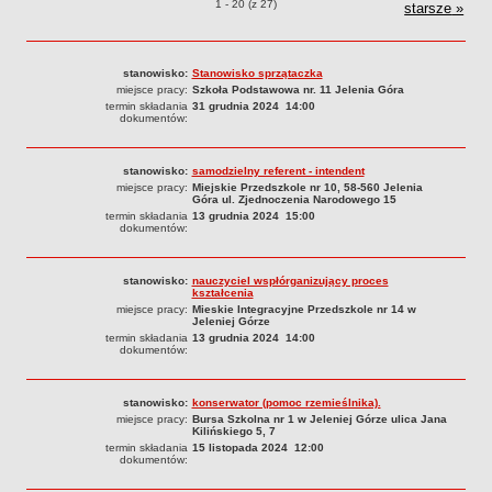
Ogłoszenia o naborze o pozycjach
1 - 20 (z 27)
starsze
ogłos
»
PRACA W PLACÓWKACH OŚWIATWYCH
o nab
ZARZĄDZENIA
PRZETARGI
stanowisko:
Stanowisko sprzątaczka
miejsce pracy:
Szkoła Podstawowa nr. 11 Jelenia Góra
SPRAWOZDANIA FINANSOWE
termin składania
31 grudnia 2024 14:00
2018
dokumentów:
2019
2020
stanowisko:
samodzielny referent - intendent
miejsce pracy:
Miejskie Przedszkole nr 10, 58-560 Jelenia
2021
Góra ul. Zjednoczenia Narodowego 15
termin składania
13 grudnia 2024 15:00
2022
dokumentów:
2023
stanowisko:
nauczyciel wspłórganizujący proces
2024
kształcenia
miejsce pracy:
Mieskie Integracyjne Przedszkole nr 14 w
2025
Jeleniej Górze
termin składania
13 grudnia 2024 14:00
OGŁOSZENIA
dokumentów:
DEKLARACJA DOSTĘPNOŚCI
2021
stanowisko:
konserwator (pomoc rzemieślnika).
2025
miejsce pracy:
Bursa Szkolna nr 1 w Jeleniej Górze ulica Jana
Kilińskiego 5, 7
RAPORTY O STANIE DOSTĘPNOŚCI
termin składania
15 listopada 2024 12:00
dokumentów: