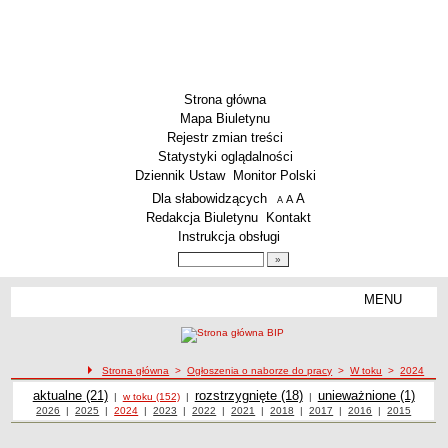
Strona główna
Mapa Biuletynu
Rejestr zmian treści
Statystyki oglądalności
Dziennik Ustaw
Monitor Polski
Menu dodatkowe
Dla słabowidzących
A
powiększ czcionkę
A
standardowy rozmiar czcionki
A
pomniejsz czcionkę
Redakcja Biuletynu
Kontakt
Instrukcja obsługi
Wyszukiwarka artykułów
Szukaj
MENU
Menu
AKTUALNOŚCI
SZKOLNICTWO
Żłobki i przedszkola
Strona główna
>
Ogłoszenia o naborze do pracy
>
W toku
>
2024
Ogłoszenia o naborze
Szkoły podstawowe
Ogłoszenia o naborze
aktualne (21)
Ogłoszenia o naborze
rozstrzygnięte (18)
Ogłoszenia o naborze
unieważnione (1)
Ogłoszenia o naborze do pracy w toku z 2024 roku
|
w toku (152)
|
|
Ogłoszenia o naborze z roku
2026
|
Ogłoszenia o naborze z roku
2025
|
Ogłoszenia o naborze z roku
2024
|
Ogłoszenia o naborze z roku
2023
|
Ogłoszenia o naborze z roku
2022
|
Ogłoszenia o naborze z roku
2021
|
Ogłoszenia o naborze z roku
2018
|
Ogłoszenia o naborze z roku
2017
|
2016
Ogłoszenia o
|
2015
Ogłoszenia
Szkoły ponadpodstawowe
naborze z roku
o naborze z
roku
Inne placówki