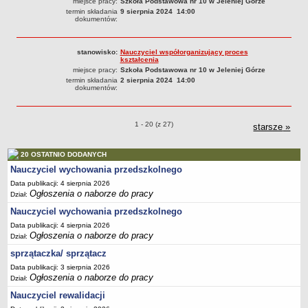
miejsce pracy:
Szkoła Podstawowa nr 10 w Jeleniej Górze
termin składania
9 sierpnia 2024 14:00
dokumentów:
stanowisko:
Nauczyciel współorganizujący proces
kształcenia
miejsce pracy:
Szkoła Podstawowa nr 10 w Jeleniej Górze
termin składania
2 sierpnia 2024 14:00
dokumentów:
Ogłoszenia o naborze o pozycjach
1 - 20 (z 27)
starsze
ogłos
»
o na
20 OSTATNIO DODANYCH
Nauczyciel wychowania przedszkolnego
Data publikacji: 4 sierpnia 2026
Ogłoszenia o naborze do pracy
Dział:
Nauczyciel wychowania przedszkolnego
Data publikacji: 4 sierpnia 2026
Ogłoszenia o naborze do pracy
Dział:
sprzątaczka/ sprzątacz
Data publikacji: 3 sierpnia 2026
Ogłoszenia o naborze do pracy
Dział:
Nauczyciel rewalidacji