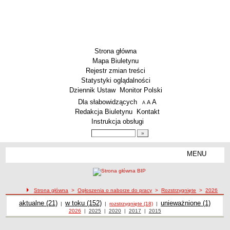
Strona główna
Mapa Biuletynu
Rejestr zmian treści
Statystyki oglądalności
Dziennik Ustaw
Monitor Polski
Menu dodatkowe
Dla słabowidzących
A
powiększ czcionkę
A
standardowy rozmiar czcionki
A
pomniejsz czcionkę
Redakcja Biuletynu
Kontakt
Instrukcja obsługi
Wyszukiwarka artykułów
Szukaj
MENU
Menu
AKTUALNOŚCI
SZKOLNICTWO
Żłobki i przedszkola
Strona główna
>
Ogłoszenia o naborze do pracy
>
Rozstrzygnięte
>
2026
Ogłoszenia o naborze
Szkoły podstawowe
Ogłoszenia o naborze
aktualne (21)
Ogłoszenia o naborze
w toku (152)
Ogłoszenia o naborze
unieważnione (1)
Ogłoszenia o naborze do pracy rozstrzygnięte z 2026 roku
|
|
rozstrzygnięte (18)
|
Ogłoszenia o naborze z roku
2026
|
Ogłoszenia o naborze z roku
2025
|
Ogłoszenia o naborze z roku
2020
|
Ogłoszenia o naborze z roku
2017
|
Ogłoszenia o naborze z roku
2015
Szkoły ponadpodstawowe
Inne placówki