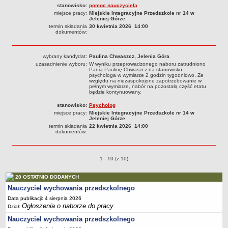
stanowisko:
pomoc nauczyciela
miejsce pracy:
Miejskie Integracyjne Przedszkole nr 14 w
Jeleniej Górze
termin składania
30 kwietnia 2026 14:00
dokumentów:
wybrany kandydat:
Paulina Chwaszcz, Jelenia Góra
uzasadnienie wyboru:
W wyniku przeprowadzonego naboru zatrudniono
Panią Paulinę Chwaszcz na stanowisko
psychologa w wymiarze 2 godzin tygodniowo. Ze
względu na niezaspokojone zapotrzebowanie w
pełnym wymiarze, nabór na pozostałą część etatu
będzie kontynuowany.
stanowisko:
Psycholog
miejsce pracy:
Miejskie Integracyjne Przedszkole nr 14 w
Jeleniej Górze
termin składania
22 kwietnia 2026 14:00
dokumentów:
Ogłoszenia o naborze o pozycjach
1 - 10 (z 10)
20 OSTATNIO DODANYCH
Nauczyciel wychowania przedszkolnego
Data publikacji: 4 sierpnia 2026
Ogłoszenia o naborze do pracy
Dział:
Nauczyciel wychowania przedszkolnego