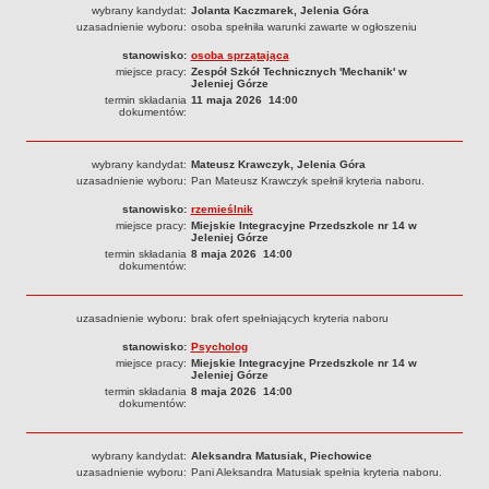
wybrany kandydat:
Jolanta Kaczmarek, Jelenia Góra
uzasadnienie wyboru:
osoba spełniła warunki zawarte w ogłoszeniu
stanowisko:
osoba sprzątająca
miejsce pracy:
Zespół Szkół Technicznych 'Mechanik' w
Jeleniej Górze
termin składania
11 maja 2026 14:00
dokumentów:
wybrany kandydat:
Mateusz Krawczyk, Jelenia Góra
uzasadnienie wyboru:
Pan Mateusz Krawczyk spełnił kryteria naboru.
stanowisko:
rzemieślnik
miejsce pracy:
Miejskie Integracyjne Przedszkole nr 14 w
Jeleniej Górze
termin składania
8 maja 2026 14:00
dokumentów:
uzasadnienie wyboru:
brak ofert spełniających kryteria naboru
stanowisko:
Psycholog
miejsce pracy:
Miejskie Integracyjne Przedszkole nr 14 w
Jeleniej Górze
termin składania
8 maja 2026 14:00
dokumentów:
wybrany kandydat:
Aleksandra Matusiak, Piechowice
uzasadnienie wyboru:
Pani Aleksandra Matusiak spełnia kryteria naboru.