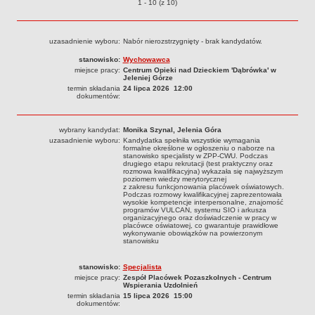
Ogłoszenia o naborze o pozycjach
1 - 10 (z 10)
PRACA W PLACÓWKACH OŚWIATWYCH
ZARZĄDZENIA
uzasadnienie wyboru:
Nabór nierozstrzygnięty - brak kandydatów.
PRZETARGI
SPRAWOZDANIA FINANSOWE
stanowisko:
Wychowawca
miejsce pracy:
Centrum Opieki nad Dzieckiem 'Dąbrówka' w
2018
Jeleniej Górze
termin składania
24 lipca 2026 12:00
2019
dokumentów:
2020
2021
wybrany kandydat:
Monika Szynal, Jelenia Góra
uzasadnienie wyboru:
Kandydatka spełniła wszystkie wymagania
2022
formalne określone w ogłoszeniu o naborze na
stanowisko specjalisty w ZPP-CWU. Podczas
drugiego etapu rekrutacji (test praktyczny oraz
2023
rozmowa kwalifikacyjna) wykazała się najwyższym
poziomem wiedzy merytorycznej
2024
z zakresu funkcjonowania placówek oświatowych.
Podczas rozmowy kwalifikacyjnej zaprezentowała
2025
wysokie kompetencje interpersonalne, znajomość
programów VULCAN, systemu SIO i arkusza
OGŁOSZENIA
organizacyjnego oraz doświadczenie w pracy w
placówce oświatowej, co gwarantuje prawidłowe
DEKLARACJA DOSTĘPNOŚCI
wykonywanie obowiązków na powierzonym
stanowisku
2021
2025
stanowisko:
Specjalista
miejsce pracy:
Zespół Placówek Pozaszkolnych - Centrum
RAPORTY O STANIE DOSTĘPNOŚCI
Wspierania Uzdolnień
termin składania
15 lipca 2026 15:00
dokumentów: