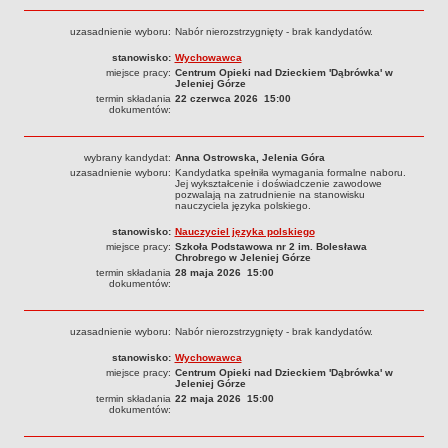
uzasadnienie wyboru:
Nabór nierozstrzygnięty - brak kandydatów.
stanowisko:
Wychowawca
miejsce pracy:
Centrum Opieki nad Dzieckiem 'Dąbrówka' w
Jeleniej Górze
termin składania
22 czerwca 2026 15:00
dokumentów:
wybrany kandydat:
Anna Ostrowska, Jelenia Góra
uzasadnienie wyboru:
Kandydatka spełniła wymagania formalne naboru.
Jej wykształcenie i doświadczenie zawodowe
pozwalają na zatrudnienie na stanowisku
nauczyciela języka polskiego.
stanowisko:
Nauczyciel języka polskiego
miejsce pracy:
Szkoła Podstawowa nr 2 im. Bolesława
Chrobrego w Jeleniej Górze
termin składania
28 maja 2026 15:00
dokumentów:
uzasadnienie wyboru:
Nabór nierozstrzygnięty - brak kandydatów.
stanowisko:
Wychowawca
miejsce pracy:
Centrum Opieki nad Dzieckiem 'Dąbrówka' w
Jeleniej Górze
termin składania
22 maja 2026 15:00
dokumentów: