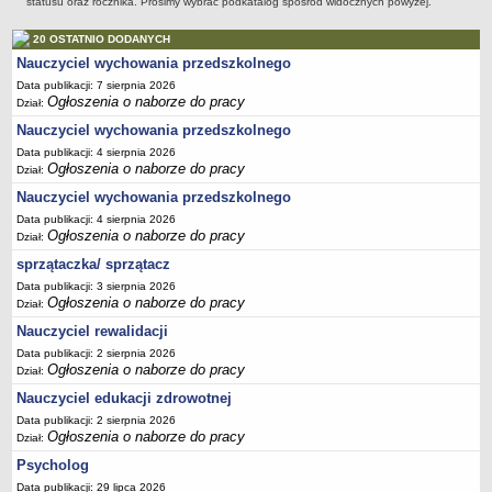
statusu oraz rocznika. Prosimy wybrać podkatalog spośród widocznych powyżej.
PRACA W PLACÓWKACH OŚWIATWYCH
20 OSTATNIO DODANYCH
ZARZĄDZENIA
Nauczyciel wychowania przedszkolnego
PRZETARGI
Data publikacji: 7 sierpnia 2026
SPRAWOZDANIA FINANSOWE
Ogłoszenia o naborze do pracy
Dział:
2018
Nauczyciel wychowania przedszkolnego
2019
Data publikacji: 4 sierpnia 2026
Ogłoszenia o naborze do pracy
Dział:
2020
Nauczyciel wychowania przedszkolnego
2021
Data publikacji: 4 sierpnia 2026
2022
Ogłoszenia o naborze do pracy
Dział:
2023
sprzątaczka/ sprzątacz
2024
Data publikacji: 3 sierpnia 2026
Ogłoszenia o naborze do pracy
Dział:
2025
Nauczyciel rewalidacji
OGŁOSZENIA
Data publikacji: 2 sierpnia 2026
DEKLARACJA DOSTĘPNOŚCI
Ogłoszenia o naborze do pracy
Dział:
2021
Nauczyciel edukacji zdrowotnej
2025
Data publikacji: 2 sierpnia 2026
Ogłoszenia o naborze do pracy
Dział:
RAPORTY O STANIE DOSTĘPNOŚCI
Psycholog
Data publikacji: 29 lipca 2026