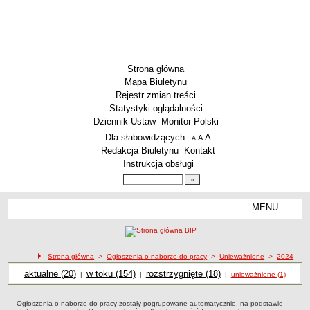
Strona główna
Mapa Biuletynu
Rejestr zmian treści
Statystyki oglądalności
Dziennik Ustaw
Monitor Polski
Menu dodatkowe
Dla słabowidzących
A
powiększ czcionkę
A
standardowy rozmiar czcionki
A
pomniejsz czcionkę
Redakcja Biuletynu
Kontakt
Instrukcja obsługi
Wyszukiwarka artykułów
Szukaj
MENU
Menu
AKTUALNOŚCI
SZKOLNICTWO
Żłobki i przedszkola
Strona główna
>
Ogłoszenia o naborze do pracy
>
Unieważnione
>
2024
Ogłoszenia o naborze
Szkoły podstawowe
Ogłoszenia o naborze
aktualne (20)
Ogłoszenia o naborze
w toku (154)
Ogłoszenia o naborze
rozstrzygnięte (18)
Ogłoszenia o naborze do pracy unieważnione z 2024 roku
|
|
|
unieważnione (1)
Szkoły ponadpodstawowe
Ogłoszenia o naborze do pracy zostały pogrupowane automatycznie, na podstawie
Inne placówki