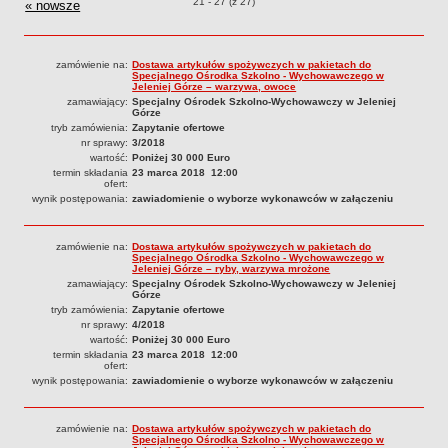
Przetargi o pozycjach
21 - 27 (z 27)
« nowsze
przetargi
PRACA W PLACÓWKACH OŚWIATWYCH
ZARZĄDZENIA
PRZETARGI
zamówienie na:
Dostawa artykułów spożywczych w pakietach do
Specjalnego Ośrodka Szkolno - Wychowawczego w
SPRAWOZDANIA FINANSOWE
Jeleniej Górze – warzywa, owoce
zamawiający:
Specjalny Ośrodek Szkolno-Wychowawczy w Jeleniej
2018
Górze
tryb zamówienia:
Zapytanie ofertowe
2019
nr sprawy:
3/2018
2020
wartość:
Poniżej 30 000 Euro
termin składania
23 marca 2018 12:00
2021
ofert:
wynik postępowania:
zawiadomienie o wyborze wykonawców w załączeniu
2022
2023
zamówienie na:
Dostawa artykułów spożywczych w pakietach do
Specjalnego Ośrodka Szkolno - Wychowawczego w
2024
Jeleniej Górze – ryby, warzywa mrożone
zamawiający:
Specjalny Ośrodek Szkolno-Wychowawczy w Jeleniej
2025
Górze
OGŁOSZENIA
tryb zamówienia:
Zapytanie ofertowe
nr sprawy:
4/2018
DEKLARACJA DOSTĘPNOŚCI
wartość:
Poniżej 30 000 Euro
2021
termin składania
23 marca 2018 12:00
ofert:
2025
wynik postępowania:
zawiadomienie o wyborze wykonawców w załączeniu
RAPORTY O STANIE DOSTĘPNOŚCI
zamówienie na:
Dostawa artykułów spożywczych w pakietach do
Specjalnego Ośrodka Szkolno - Wychowawczego w