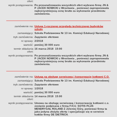
ofert:
wynik postępowania:
Po przeanalizowaniu wszystkich ofert wybrano firmę JN &
P JACEK NOWICKI z Wrocławia , ponieważ zaproponowała
najkorzystniejszą cenę brutto za wykonanie przedmiotu
zamówienia.
zamówienie na:
Usługa 1-rocznego przeglądu technicznego budynków
szkoły
zamawiający:
Szkoła Podstawowa Nr 13 im. Komisji Edukacji Narodowej
tryb zamówienia:
Zapytanie ofertowe
nr sprawy:
2/2018
wartość:
poniżej 30 000 euro
termin składania
16 marca 2018 15:00
ofert:
wynik postępowania:
Po przeanalizowaniu wszystkich ofert wybrano firmę JN &
P JACEK NOWICKI z Wrocławia , ponieważ zaproponowała
najkorzystniejszą cenę brutto za wykonanie przedmiotu
zamówienia.
zamówienie na:
Usługa na obsługę serwisową i konserwację kotłowni C.O.
zamawiający:
Szkoła Podstawowa Nr 13 im. Komisji Edukacji Narodowej
tryb zamówienia:
Zapytanie ofertowe
nr sprawy:
1/2018
wartość:
poniżej 30 000 euro
termin składania
14 marca 2018 15:00
ofert:
wynik postępowania:
Umowa na obsługę serwisową i konserwację kotłowni c.o.
zostanie podpisana z firmą F.H.U. SOTIS PLUS
MENDRYGAŁ ROLAND Z Jeleniej Góry, ponieważ firma ta
jako jedyna złożyła ofertę i specjalizuje się w serwisie
kotłów firmy DE DIETRICH.