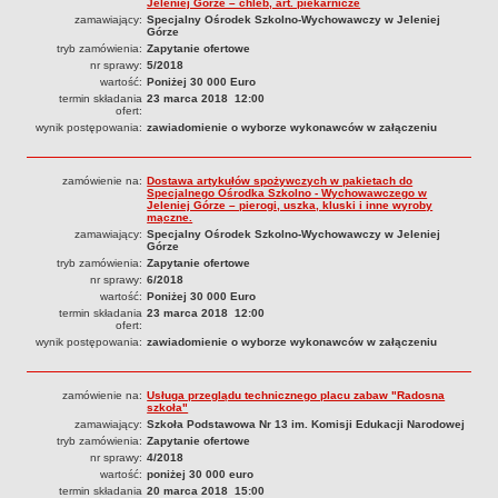
Jeleniej Górze – chleb, art. piekarnicze
zamawiający:
Specjalny Ośrodek Szkolno-Wychowawczy w Jeleniej
Górze
tryb zamówienia:
Zapytanie ofertowe
nr sprawy:
5/2018
wartość:
Poniżej 30 000 Euro
termin składania
23 marca 2018 12:00
ofert:
wynik postępowania:
zawiadomienie o wyborze wykonawców w załączeniu
zamówienie na:
Dostawa artykułów spożywczych w pakietach do
Specjalnego Ośrodka Szkolno - Wychowawczego w
Jeleniej Górze – pierogi, uszka, kluski i inne wyroby
mączne.
zamawiający:
Specjalny Ośrodek Szkolno-Wychowawczy w Jeleniej
Górze
tryb zamówienia:
Zapytanie ofertowe
nr sprawy:
6/2018
wartość:
Poniżej 30 000 Euro
termin składania
23 marca 2018 12:00
ofert:
wynik postępowania:
zawiadomienie o wyborze wykonawców w załączeniu
zamówienie na:
Usługa przeglądu technicznego placu zabaw "Radosna
szkoła"
zamawiający:
Szkoła Podstawowa Nr 13 im. Komisji Edukacji Narodowej
tryb zamówienia:
Zapytanie ofertowe
nr sprawy:
4/2018
wartość:
poniżej 30 000 euro
termin składania
20 marca 2018 15:00