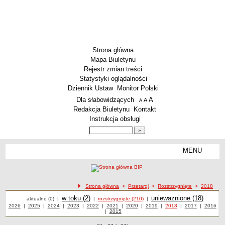
Strona główna
Mapa Biuletynu
Rejestr zmian treści
Statystyki oglądalności
Dziennik Ustaw
Monitor Polski
Menu dodatkowe
Dla słabowidzących
A
powiększ czcionkę
A
standardowy rozmiar czcionki
A
pomniejsz czcionkę
Redakcja Biuletynu
Kontakt
Instrukcja obsługi
Wyszukiwarka artykułów
Szukaj
MENU
Menu
AKTUALNOŚCI
SZKOLNICTWO
Żłobki i przedszkola
ścieżka nawigacji
Strona główna
>
Przetargi
>
Rozstrzygnięte
>
2018
Przetargi
Przetargi
Szkoły podstawowe
Przetargi
w toku (2)
Przetargi
unieważnione (18)
Przetargi rozstrzygnięte z 2018 roku
aktualne (0)
|
|
rozstrzygnięte (210)
|
Przetargi z roku
2026
|
Przetargi z roku
2025
|
Przetargi z roku
2024
|
Przetargi z roku
2023
|
Przetargi z roku
2022
|
Przetargi z roku
2021
|
Przetargi z roku
2020
|
Przetargi z roku
2019
|
Przetargi z roku
2018
|
Przetargi z roku
2017
|
2016
Przetargi
Szkoły ponadpodstawowe
|
Przetargi z roku
2015
z roku
Inne placówki