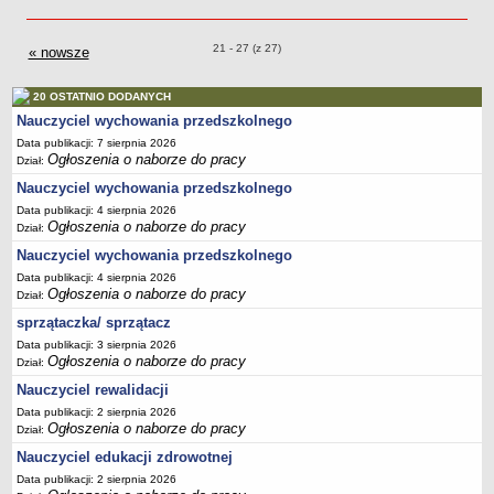
Przetargi o pozycjach
21 - 27 (z 27)
« nowsze
przetargi
20 OSTATNIO DODANYCH
Nauczyciel wychowania przedszkolnego
Data publikacji: 7 sierpnia 2026
Ogłoszenia o naborze do pracy
Dział:
Nauczyciel wychowania przedszkolnego
Data publikacji: 4 sierpnia 2026
Ogłoszenia o naborze do pracy
Dział:
Nauczyciel wychowania przedszkolnego
Data publikacji: 4 sierpnia 2026
Ogłoszenia o naborze do pracy
Dział:
sprzątaczka/ sprzątacz
Data publikacji: 3 sierpnia 2026
Ogłoszenia o naborze do pracy
Dział:
Nauczyciel rewalidacji
Data publikacji: 2 sierpnia 2026
Ogłoszenia o naborze do pracy
Dział:
Nauczyciel edukacji zdrowotnej
Data publikacji: 2 sierpnia 2026