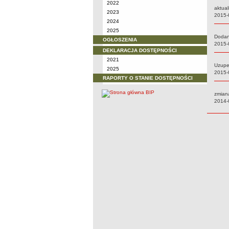
2022
aktual
2023
Data:
2015-
2024
2025
Dodan
OGŁOSZENIA
Data:
2015-
DEKLARACJA DOSTĘPNOŚCI
2021
Uzupe
2025
Data:
2015-
RAPORTY O STANIE DOSTĘPNOŚCI
zmian
Data:
2014-