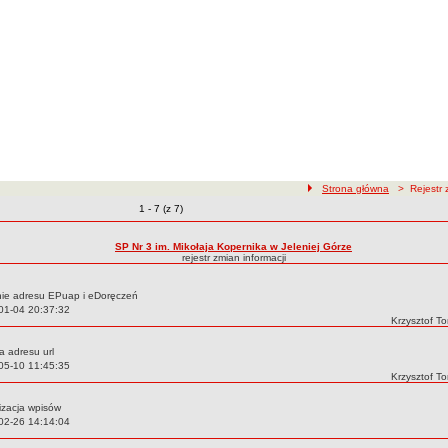
ścieżka nawigacji
Strona główna
> Rejestr z
Zmiany o pozycjach
1 - 7 (z 7)
zmian treści
SP Nr 3 im. Mikołaja Kopernika w Jeleniej Górze
rejestr zmian informacji
ie adresu EPuap i eDoręczeń
01-04 20:37:32
Autor:
Krzysztof T
a adresu url
05-10 11:45:35
Autor:
Krzysztof T
izacja wpisów
02-26 14:14:04