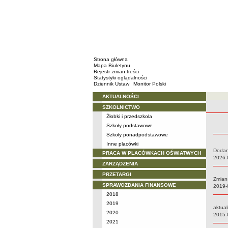
Strona główna
Mapa Biuletynu
Rejestr zmian treści
Statystyki oglądalności
Dziennik Ustaw
Monitor Polski
AKTUALNOŚCI
Menu
SZKOLNICTWO
Rejestr 
Żłobki i przedszkola
Szkoły podstawowe
Szkoły ponadpodstawowe
Inne placówki
Dodan
PRACA W PLACÓWKACH OŚWIATWYCH
Data:
2026-
ZARZĄDZENIA
PRZETARGI
Zmian
SPRAWOZDANIA FINANSOWE
Data:
2019-
2018
2019
aktual
2020
Data:
2015-
2021