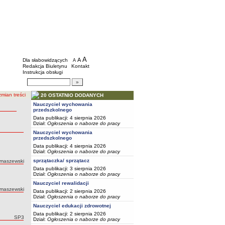
BIP - Szkoły i placówki wychowawcze mias
Menu dodatkowe
A
powiększ czcionkę
A
standardowy rozmiar czcionki
Dla słabowidzących
A
pomniejsz czcionkę
Redakcja Biuletynu
Kontakt
Instrukcja obsługi
Wyszukiwarka artykułów
Szukaj
mian treści
20 OSTATNIO DODANYCH
Nauczyciel wychowania
przedszkolnego
Data publikacji: 4 sierpnia 2026
Dział:
Ogłoszenia o naborze do pracy
Nauczyciel wychowania
przedszkolnego
Data publikacji: 4 sierpnia 2026
Dział:
Ogłoszenia o naborze do pracy
sprzątaczka/ sprzątacz
omaszewski
Data publikacji: 3 sierpnia 2026
Dział:
Ogłoszenia o naborze do pracy
Nauczyciel rewalidacji
omaszewski
Data publikacji: 2 sierpnia 2026
Dział:
Ogłoszenia o naborze do pracy
Nauczyciel edukacji zdrowotnej
Data publikacji: 2 sierpnia 2026
Autor:
SP3
Dział:
Ogłoszenia o naborze do pracy