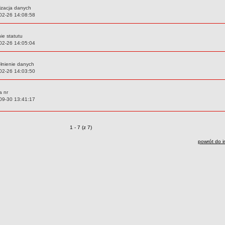
izacja danych
02-26 14:08:58
ie statutu
02-26 14:05:04
łnienie danych
02-26 14:03:50
a nr
09-30 13:41:17
Zmiany o pozycjach
1 - 7 (z 7)
powrót do i