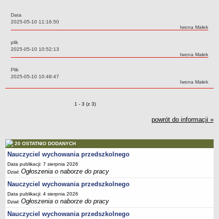
PRACA W PLACÓWKACH OŚWIATWYCH
Data
ZARZĄDZENIA
Data:
2025-05-10 11:16:50
Autor:
Iwona Małek
PRZETARGI
SPRAWOZDANIA FINANSOWE
plik
Data:
2025-05-10 10:52:13
2018
Autor:
Iwona Małek
2019
Plik
2020
Data:
2025-05-10 10:48:47
Autor:
Iwona Małek
2021
2022
Zmiany o pozycjach
1 - 3 (z 3)
2023
powrót do informacji »
2024
2025
20 OSTATNIO DODANYCH
OGŁOSZENIA
Nauczyciel wychowania przedszkolnego
DEKLARACJA DOSTĘPNOŚCI
Data publikacji: 7 sierpnia 2026
Ogłoszenia o naborze do pracy
2021
Dział:
Nauczyciel wychowania przedszkolnego
2025
Data publikacji: 4 sierpnia 2026
RAPORTY O STANIE DOSTĘPNOŚCI
Ogłoszenia o naborze do pracy
Dział:
Nauczyciel wychowania przedszkolnego