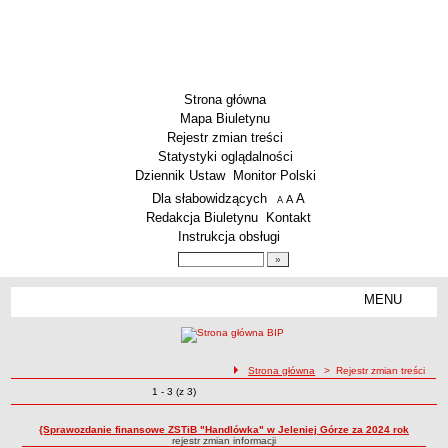
Strona główna
Mapa Biuletynu
Rejestr zmian treści
Statystyki oglądalności
Dziennik Ustaw
Monitor Polski
Menu dodatkowe
Dla słabowidzących
A
powiększ czcionkę
A
standardowy rozmiar czcionki
A
pomniejsz czcionkę
Redakcja Biuletynu
Kontakt
Instrukcja obsługi
Wyszukiwarka artykułów
Szukaj
MENU
Menu
AKTUALNOŚCI
SZKOLNICTWO
Żłobki i przedszkola
ścieżka nawigacji
Strona główna
> Rejestr zmian treści
Zmiany o pozycjach
1 - 3 (z 3)
Szkoły podstawowe
Rejestr zmian treści
Szkoły ponadpodstawowe
{Sprawozdanie finansowe ZSTiB "Handlówka" w Jeleniej Górze za 2024 rok
rejestr zmian informacji
Inne placówki