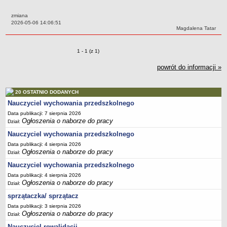
PRACA W PLACÓWKACH OŚWIATWYCH
zmiana
ZARZĄDZENIA
Data:
2026-05-06 14:06:51
Autor:
Magdalena Tatar
PRZETARGI
SPRAWOZDANIA FINANSOWE
Zmiany o pozycjach
1 - 1 (z 1)
2018
2019
powrót do informacji »
2020
20 OSTATNIO DODANYCH
2021
Nauczyciel wychowania przedszkolnego
2022
Data publikacji: 7 sierpnia 2026
2023
Ogłoszenia o naborze do pracy
Dział:
2024
Nauczyciel wychowania przedszkolnego
Data publikacji: 4 sierpnia 2026
2025
Ogłoszenia o naborze do pracy
Dział:
OGŁOSZENIA
Nauczyciel wychowania przedszkolnego
DEKLARACJA DOSTĘPNOŚCI
Data publikacji: 4 sierpnia 2026
2021
Ogłoszenia o naborze do pracy
Dział:
2025
sprzątaczka/ sprzątacz
RAPORTY O STANIE DOSTĘPNOŚCI
Data publikacji: 3 sierpnia 2026
Ogłoszenia o naborze do pracy
Dział:
Nauczyciel rewalidacji