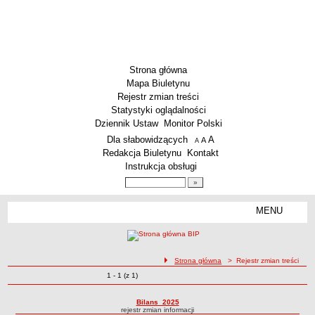
Strona główna
Mapa Biuletynu
Rejestr zmian treści
Statystyki oglądalności
Dziennik Ustaw
Monitor Polski
Menu dodatkowe
Dla słabowidzących
A
powiększ czcionkę
A
standardowy rozmiar czcionki
A
pomniejsz czcionkę
Redakcja Biuletynu
Kontakt
Instrukcja obsługi
Wyszukiwarka artykułów
Szukaj
MENU
Menu
AKTUALNOŚCI
SZKOLNICTWO
Żłobki i przedszkola
ścieżka nawigacji
Strona główna
> Rejestr zmian treści
Zmiany o pozycjach
1 - 1 (z 1)
Szkoły podstawowe
Rejestr zmian treści
Szkoły ponadpodstawowe
Bilans_2025
rejestr zmian informacji
Inne placówki