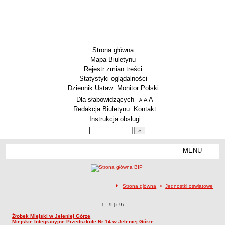
Strona główna
Mapa Biuletynu
Rejestr zmian treści
Statystyki oglądalności
Dziennik Ustaw
Monitor Polski
Menu dodatkowe
Dla słabowidzących
A
powiększ czcionkę
A
standardowy rozmiar czcionki
A
pomniejsz czcionkę
Redakcja Biuletynu
Kontakt
Instrukcja obsługi
Wyszukiwarka artykułów
Szukaj
MENU
Menu
AKTUALNOŚCI
SZKOLNICTWO
Żłobki i przedszkola
ścieżka nawigacji
Strona główna
>
Jednostki oświatowe
Szkoły podstawowe
Jednostki oświatowe
1 - 9 (z 9)
Szkoły ponadpodstawowe
Żłobek Miejski w Jeleniej Górze
Miejskie Integracyjne Przedszkole Nr 14 w Jeleniej Górze
Inne placówki