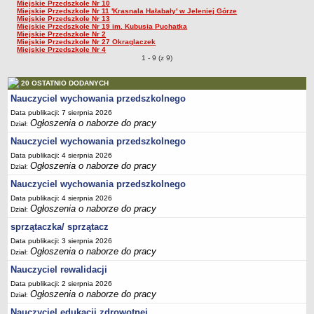
Miejskie Przedszkole Nr 10
Miejskie Przedszkole Nr 11 'Krasnala Hałabały' w Jeleniej Górze
PRACA W PLACÓWKACH OŚWIATWYCH
Miejskie Przedszkole Nr 13
Miejskie Przedszkole Nr 19 im. Kubusia Puchatka
ZARZĄDZENIA
Miejskie Przedszkole Nr 2
Miejskie Przedszkole Nr 27 Okraglaczek
PRZETARGI
Miejskie Przedszkole Nr 4
1 - 9 (z 9)
SPRAWOZDANIA FINANSOWE
2018
20 OSTATNIO DODANYCH
2019
Nauczyciel wychowania przedszkolnego
2020
Data publikacji: 7 sierpnia 2026
Ogłoszenia o naborze do pracy
Dział:
2021
Nauczyciel wychowania przedszkolnego
2022
Data publikacji: 4 sierpnia 2026
2023
Ogłoszenia o naborze do pracy
Dział:
2024
Nauczyciel wychowania przedszkolnego
Data publikacji: 4 sierpnia 2026
2025
Ogłoszenia o naborze do pracy
Dział:
OGŁOSZENIA
sprzątaczka/ sprzątacz
DEKLARACJA DOSTĘPNOŚCI
Data publikacji: 3 sierpnia 2026
2021
Ogłoszenia o naborze do pracy
Dział:
2025
Nauczyciel rewalidacji
RAPORTY O STANIE DOSTĘPNOŚCI
Data publikacji: 2 sierpnia 2026
Ogłoszenia o naborze do pracy
Dział:
Nauczyciel edukacji zdrowotnej