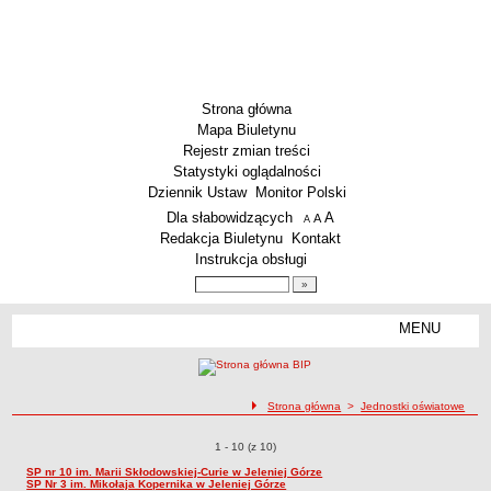
Strona główna
Mapa Biuletynu
Rejestr zmian treści
Statystyki oglądalności
Dziennik Ustaw
Monitor Polski
Menu dodatkowe
Dla słabowidzących
A
powiększ czcionkę
A
standardowy rozmiar czcionki
A
pomniejsz czcionkę
Redakcja Biuletynu
Kontakt
Instrukcja obsługi
Wyszukiwarka artykułów
Szukaj
MENU
Menu
AKTUALNOŚCI
SZKOLNICTWO
Żłobki i przedszkola
ścieżka nawigacji
Strona główna
>
Jednostki oświatowe
Szkoły podstawowe
Jednostki oświatowe
1 - 10 (z 10)
Szkoły ponadpodstawowe
SP nr 10 im. Marii Skłodowskiej-Curie w Jeleniej Górze
SP Nr 3 im. Mikołaja Kopernika w Jeleniej Górze
Inne placówki