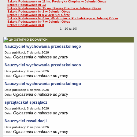
Szkoła Podstawowa nr 11 im. Fryderyka Chopina w Jeleniej Górze
Szkoła Podstawowa nr 13
PRACA W PLACÓWKACH OŚWIATWYCH
Szkoła Podstawowa Nr 15 im. Bronka Czecha w Jeleniej Górze
Szkoła Podstawowa Nr 2 w Jeleniej Górze
ZARZĄDZENIA
Szkoła Podstawowa nr 5 w Jeleniej Górze
Szkoła Podstawowa Nr 6 im. Włodzimierza Puchalskiego w Jeleniej Górze
PRZETARGI
Szkoła Podstawowa Nr 7 w Jeleniej Górze
Szkoła Podstawowa nr 8
SPRAWOZDANIA FINANSOWE
1 - 10 (z 10)
2018
20 OSTATNIO DODANYCH
2019
Nauczyciel wychowania przedszkolnego
2020
Data publikacji: 7 sierpnia 2026
2021
Ogłoszenia o naborze do pracy
Dział:
2022
Nauczyciel wychowania przedszkolnego
Data publikacji: 4 sierpnia 2026
2023
Ogłoszenia o naborze do pracy
Dział:
2024
Nauczyciel wychowania przedszkolnego
2025
Data publikacji: 4 sierpnia 2026
Ogłoszenia o naborze do pracy
Dział:
OGŁOSZENIA
DEKLARACJA DOSTĘPNOŚCI
sprzątaczka/ sprzątacz
2021
Data publikacji: 3 sierpnia 2026
Ogłoszenia o naborze do pracy
Dział:
2025
Nauczyciel rewalidacji
RAPORTY O STANIE DOSTĘPNOŚCI
Data publikacji: 2 sierpnia 2026
Ogłoszenia o naborze do pracy
Dział: