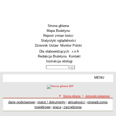
Strona główna
Mapa Biuletynu
Rejestr zmian treści
Statystyki oglądalności
Dziennik Ustaw
Monitor Polski
Menu dodatkowe
Dla słabowidzących
A
powiększ czcionkę
A
standardowy rozmiar czcionki
A
pomniejsz czcionkę
Redakcja Biuletynu
Kontakt
Instrukcja obsługi
Wyszukiwarka artykułów
Szukaj
MENU
Menu
AKTUALNOŚCI
SZKOLNICTWO
Żłobki i przedszkola
ścieżka nawigacji
Strona główna
>
Jednostki oświatowe
dane podstawowe
Szkoły podstawowe
statut / dokumenty
aktualności
oświadczenia
|
|
|
majątkowe
praca
zarządzenia
|
|
Szkoły ponadpodstawowe
Inne placówki