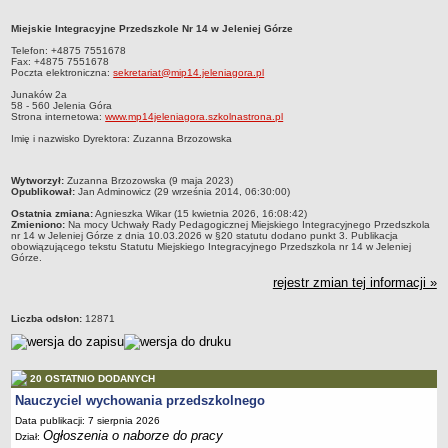
PRACA W PLACÓWKACH OŚWIATWYCH
Miejskie Integracyjne Przedszkole Nr 14 w Jeleniej Górze
Miejskie Integracyjne Przedszkole Nr 14 w Jeleniej Górze Telefon: +4875
ZARZĄDZENIA
7551678Fax: +4875 7551678 Poczta elektroniczna:
Telefon: +4875 7551678
Fax: +4875 7551678
sekretariat@mip14.jeleniagora.plJunaków 2a58 - 560 Jelenia GóraStrona
PRZETARGI
Poczta elektroniczna:
sekretariat@mip14.jeleniagora.pl
internetowa: www.mp14jeleniagora.szkolnastrona.pl Imię i nazwisko Dyrektora:
SPRAWOZDANIA FINANSOWE
Zuzanna Brzozowska
Junaków 2a
2018
58 - 560 Jelenia Góra
Strona internetowa:
www.mp14jeleniagora.szkolnastrona.pl
2019
Imię i nazwisko Dyrektora: Zuzanna Brzozowska
2020
metryczka
Wytworzył:
Zuzanna Brzozowska (9 maja 2023)
2021
Opublikował:
Jan Adminowicz (29 września 2014, 06:30:00)
2022
Ostatnia zmiana:
Agnieszka Wikar (15 kwietnia 2026, 16:08:42)
Zmieniono:
Na mocy Uchwały Rady Pedagogicznej Miejskiego Integracyjnego Przedszkola
2023
nr 14 w Jeleniej Górze z dnia 10.03.2026 w §20 statutu dodano punkt 3. Publikacja
obowiązującego tekstu Statutu Miejskiego Integracyjnego Przedszkola nr 14 w Jeleniej
Górze.
2024
rejestr zmian tej informacji »
2025
OGŁOSZENIA
Liczba odsłon:
12871
DEKLARACJA DOSTĘPNOŚCI
2021
2025
20 OSTATNIO DODANYCH
Nauczyciel wychowania przedszkolnego
RAPORTY O STANIE DOSTĘPNOŚCI
Data publikacji: 7 sierpnia 2026
Ogłoszenia o naborze do pracy
Dział: