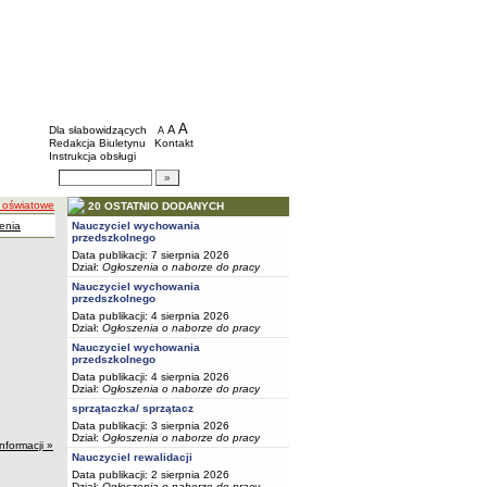
BIP - Szkoły i placówki wychowawcze mias
Menu dodatkowe
A
powiększ czcionkę
A
standardowy rozmiar czcionki
Dla słabowidzących
A
pomniejsz czcionkę
Redakcja Biuletynu
Kontakt
Instrukcja obsługi
Wyszukiwarka artykułów
Szukaj
 oświatowe
20 OSTATNIO DODANYCH
enia
Nauczyciel wychowania
przedszkolnego
Data publikacji: 7 sierpnia 2026
Dział:
Ogłoszenia o naborze do pracy
Nauczyciel wychowania
przedszkolnego
Data publikacji: 4 sierpnia 2026
Dział:
Ogłoszenia o naborze do pracy
Nauczyciel wychowania
przedszkolnego
Data publikacji: 4 sierpnia 2026
Dział:
Ogłoszenia o naborze do pracy
sprzątaczka/ sprzątacz
Data publikacji: 3 sierpnia 2026
Dział:
Ogłoszenia o naborze do pracy
informacji »
Nauczyciel rewalidacji
Data publikacji: 2 sierpnia 2026
Dział:
Ogłoszenia o naborze do pracy