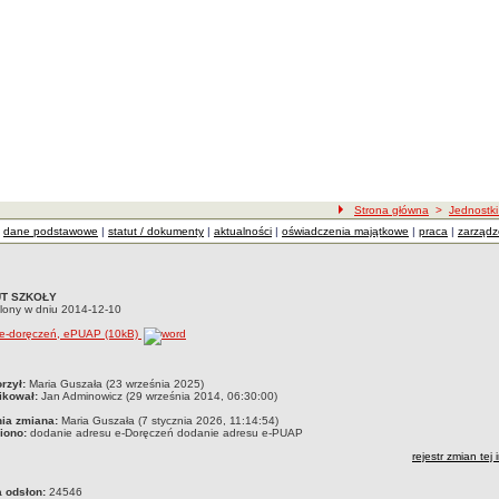
ścieżka nawigacji
Strona główna
>
Jednostki
dane podstawowe
|
statut / dokumenty
|
aktualności
|
oświadczenia majątkowe
|
praca
|
zarządz
UT SZKOŁY
UT SZKOŁY uchwalony w dniu 2014-12-10{EE}
lony w dniu 2014-12-10
 e-doręczeń, ePUAP (10kB)
czka
rzył:
Maria Guszała (23 września 2025)
ikował:
Jan Adminowicz (29 września 2014, 06:30:00)
nia zmiana:
Maria Guszała (7 stycznia 2026, 11:14:54)
iono:
dodanie adresu e-Doręczeń dodanie adresu e-PUAP
rejestr zmian tej 
a odsłon:
24546