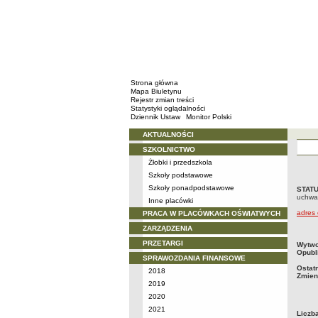
Strona główna
Mapa Biuletynu
Rejestr zmian treści
Statystyki oglądalności
Dziennik Ustaw
Monitor Polski
AKTUALNOŚCI
Menu
SZKOLNICTWO
Żłobki i przedszkola
Szkoły podstawowe
Szkoły ponadpodstawowe
STAT
STAT
uchwa
Inne placówki
adres
PRACA W PLACÓWKACH OŚWIATWYCH
ZARZĄDZENIA
PRZETARGI
metry
Wytwo
Opubl
SPRAWOZDANIA FINANSOWE
Ostat
2018
Zmien
2019
2020
2021
Liczb