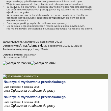
naprowadzających dźwiękowo osoby niewidome lub słabowidzące.
Wejście jako główne do budynku nie jest zabezpieczone bramkami.
PRACA W PLACÓWKACH OŚWIATWYCH
• W budynku nie ma windy i podjazdu dla wózków osób niepełnosprawnych.
Dla osób niepełnosprawnych posługujących się wózkiem nie ma możliwości
ZARZĄDZENIA
wjazdu do budynku.
• W budynku nie ma pętli indukcyjnych , oznaczeń w alfabecie Braill'a ani
PRZETARGI
oznaczeń kontrastowych i oznaczeń powiększonym drukiem dla osób
niepełnosprawnych.
SPRAWOZDANIA FINANSOWE
• Brak miejsc parkingowych dla osób niepełnosprawnych.
2018
• Do budynku i części pomieszczeń można wejść z psem asystującym.
Nie ma możliwości skorzystania z tłumacza migowego na miejscu lub online.
2019
2020
metryczka
Wytworzył:
Anna Adamczyk (22 października 2021)
2021
Anna Adamczyk
Opublikował:
(22 października 2021, 12:21:18)
Podmiot udostępniający:
Urząd Miasta
2022
Ostatnia zmiana:
brak zmian
Liczba odsłon:
1604
2023
2024
2025
20 OSTATNIO DODANYCH
OGŁOSZENIA
Nauczyciel wychowania przedszkolnego
DEKLARACJA DOSTĘPNOŚCI
2021
Data publikacji: 4 sierpnia 2026
Ogłoszenia o naborze do pracy
Dział:
2025
Nauczyciel wychowania przedszkolnego
RAPORTY O STANIE DOSTĘPNOŚCI
Data publikacji: 4 sierpnia 2026
Ogłoszenia o naborze do pracy
Dział: