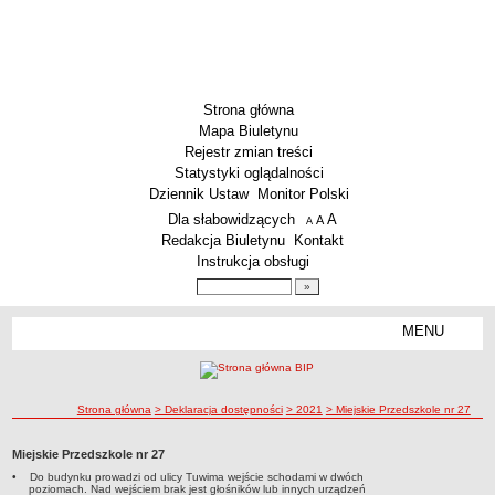
Strona główna
Mapa Biuletynu
Rejestr zmian treści
Statystyki oglądalności
Dziennik Ustaw
Monitor Polski
Menu dodatkowe
Dla słabowidzących
A
powiększ czcionkę
A
standardowy rozmiar czcionki
A
pomniejsz czcionkę
Redakcja Biuletynu
Kontakt
Instrukcja obsługi
Wyszukiwarka artykułów
Szukaj
MENU
Menu
AKTUALNOŚCI
SZKOLNICTWO
Żłobki i przedszkola
ścieżka nawigacji
Strona główna
> Deklaracja dostępności
> 2021
> Miejskie Przedszkole nr 27
Szkoły podstawowe
Miejskie Przedszkole nr 27
Szkoły ponadpodstawowe
• Do budynku prowadzi od ulicy Tuwima wejście schodami w dwóch
poziomach. Nad wejściem brak jest głośników lub innych urządzeń
Inne placówki