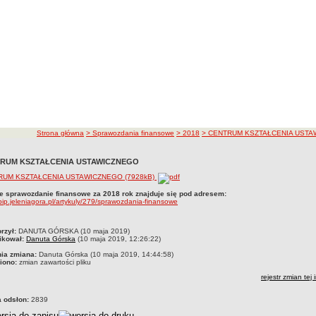
ścieżka nawigacji
Strona główna
> Sprawozdania finansowe
> 2018
> CENTRUM KSZTAŁCENIA UST
RUM KSZTAŁCENIA USTAWICZNEGO
RUM KSZTAŁCENIA USTAWICZNEGO (7928kB)
e sprawozdanie finansowe za 2018 rok znajduje się pod adresem:
/bip.jeleniagora.pl/artykuly/279/sprawozdania-finansowe
czka
rzył:
DANUTA GÓRSKA (10 maja 2019)
ikował:
Danuta Górska
(10 maja 2019, 12:26:22)
nia zmiana:
Danuta Górska (10 maja 2019, 14:44:58)
iono:
zmian zawartości pliku
rejestr zmian tej 
a odsłon:
2839