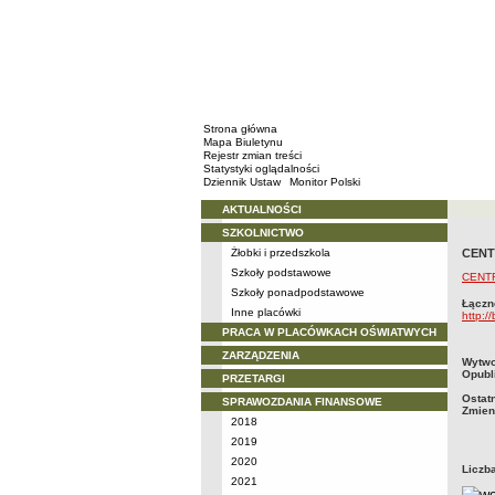
Strona główna
Mapa Biuletynu
Rejestr zmian treści
Statystyki oglądalności
Dziennik Ustaw
Monitor Polski
AKTUALNOŚCI
Menu
SZKOLNICTWO
Żłobki i przedszkola
CENT
Szkoły podstawowe
CENT
Szkoły ponadpodstawowe
Łączn
Inne placówki
http:/
PRACA W PLACÓWKACH OŚWIATWYCH
ZARZĄDZENIA
metry
Wytwo
Opubl
PRZETARGI
Ostat
SPRAWOZDANIA FINANSOWE
Zmien
2018
2019
2020
Liczb
2021