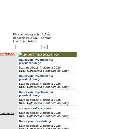
BIP - Szkoły i placówki wychowawcze mias
Menu dodatkowe
A
powiększ czcionkę
A
standardowy rozmiar czcionki
Dla słabowidzących
A
pomniejsz czcionkę
Redakcja Biuletynu
Kontakt
Instrukcja obsługi
Wyszukiwarka artykułów
Szukaj
AWICZNEGO
20 OSTATNIO DODANYCH
Nauczyciel wychowania
przedszkolnego
Data publikacji: 7 sierpnia 2026
Dział:
Ogłoszenia o naborze do pracy
Nauczyciel wychowania
przedszkolnego
Data publikacji: 4 sierpnia 2026
Dział:
Ogłoszenia o naborze do pracy
Nauczyciel wychowania
przedszkolnego
Data publikacji: 4 sierpnia 2026
Dział:
Ogłoszenia o naborze do pracy
sprzątaczka/ sprzątacz
Data publikacji: 3 sierpnia 2026
informacji »
Dział:
Ogłoszenia o naborze do pracy
Nauczyciel rewalidacji
Data publikacji: 2 sierpnia 2026
Dział:
Ogłoszenia o naborze do pracy