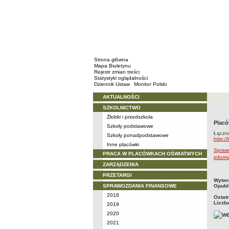
Strona główna
Mapa Biuletynu
Rejestr zmian treści
Statystyki oglądalności
Dziennik Ustaw
Monitor Polski
AKTUALNOŚCI
Menu
SZKOLNICTWO
Żłobki i przedszkola
Placó
Szkoły podstawowe
Łączne
Szkoły ponadpodstawowe
http:/
Inne placówki
Spraw
PRACA W PLACÓWKACH OŚWIATWYCH
infor
ZARZĄDZENIA
PRZETARGI
metry
Wytwo
SPRAWOZDANIA FINANSOWE
Opubl
2018
Ostat
Liczb
2019
2020
2021