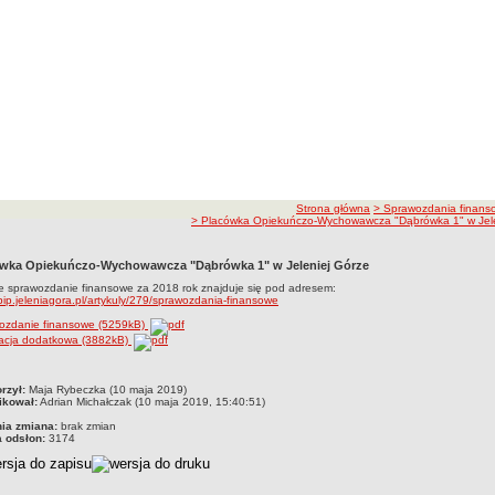
ścieżka nawigacji
Strona główna
> Sprawozdania finans
> Placówka Opiekuńczo-Wychowawcza "Dąbrówka 1" w Jele
wka Opiekuńczo-Wychowawcza "Dąbrówka 1" w Jeleniej Górze
 sprawozdanie finansowe za 2018 rok znajduje się pod adresem:
/bip.jeleniagora.pl/artykuly/279/sprawozdania-finansowe
ozdanie finansowe (5259kB)
macja dodatkowa (3882kB)
czka
rzył:
Maja Rybeczka (10 maja 2019)
ikował:
Adrian Michałczak (10 maja 2019, 15:40:51)
nia zmiana:
brak zmian
a odsłon:
3174