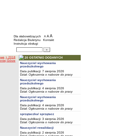
BIP - Szkoły i placówki wychowawcze mias
Menu dodatkowe
A
powiększ czcionkę
A
standardowy rozmiar czcionki
Dla słabowidzących
A
pomniejsz czcionkę
Redakcja Biuletynu
Kontakt
Instrukcja obsługi
Wyszukiwarka artykułów
Szukaj
owe
> 2018
20 OSTATNIO DODANYCH
niej Górze
Nauczyciel wychowania
przedszkolnego
Data publikacji: 7 sierpnia 2026
Dział:
Ogłoszenia o naborze do pracy
Nauczyciel wychowania
przedszkolnego
Data publikacji: 4 sierpnia 2026
Dział:
Ogłoszenia o naborze do pracy
Nauczyciel wychowania
przedszkolnego
Data publikacji: 4 sierpnia 2026
Dział:
Ogłoszenia o naborze do pracy
sprzątaczka/ sprzątacz
Data publikacji: 3 sierpnia 2026
Dział:
Ogłoszenia o naborze do pracy
Nauczyciel rewalidacji
Data publikacji: 2 sierpnia 2026
Dział:
Ogłoszenia o naborze do pracy